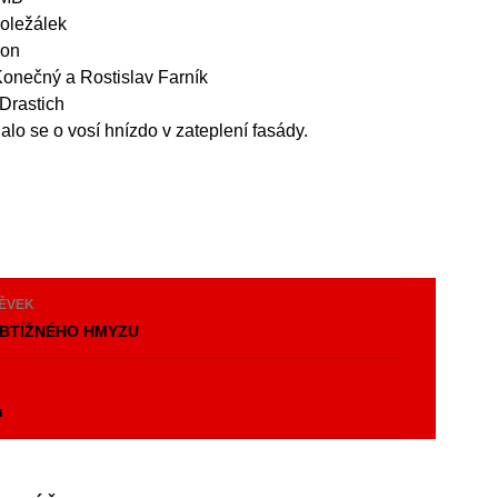
Doležálek
ron
Konečný a Rostislav Farník
 Drastich
alo se o vosí hnízdo v zateplení fasády.
PĚVEK
OBTÍŽNÉHO HMYZU
y
u