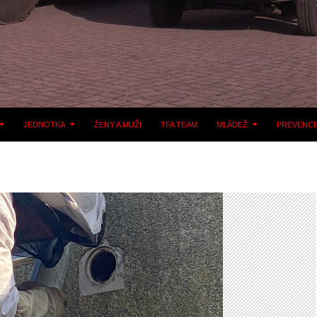
JEDNOTKA
ŽENY A MUŽI
TFA TEAM
MLÁDEŽ
PREVENC