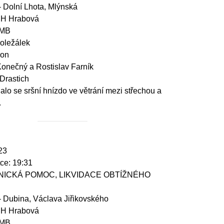
– Dolní Lhota, Mlýnská
DH Hrabová
 MB
Doležálek
ron
Konečný a Rostislav Farník
 Drastich
alo se sršní hnízdo ve větrání mezi střechou a
.
23
ce: 19:31
HNICKÁ POMOC, LIKVIDACE OBTÍŽNÉHO
– Dubina, Václava Jiřikovského
DH Hrabová
 MB