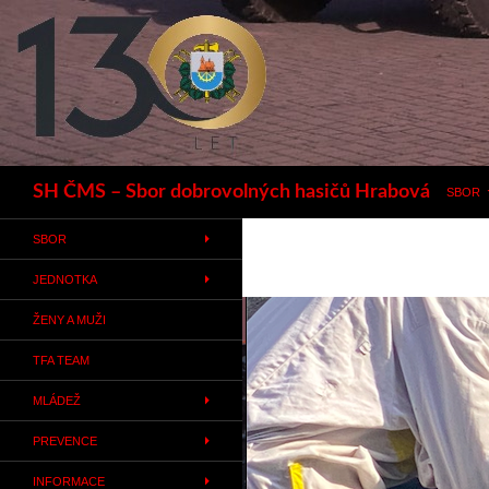
Hledat
SH ČMS – Sbor dobrovolných hasičů Hrabová
SBOR
SBOR
JEDNOTKA
ŽENY A MUŽI
TFA TEAM
MLÁDEŽ
PREVENCE
INFORMACE