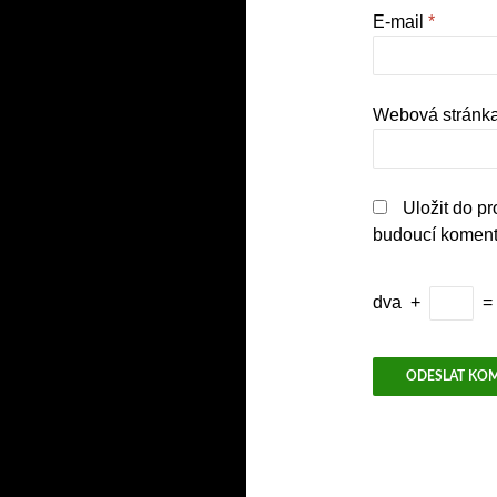
E-mail
*
Webová stránk
Uložit do p
budoucí koment
dva
+
=