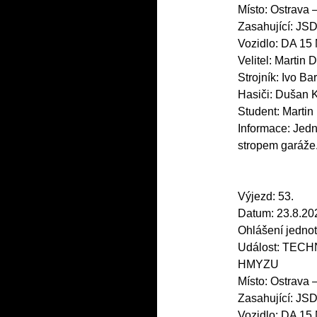
Místo: Ostrava 
Zasahující: JS
Vozidlo: DA 15
Velitel: Martin 
Strojník: Ivo Ba
Hasiči: Dušan 
Student: Martin
Informace: Jedn
stropem garáže
Výjezd: 53.
Datum: 23.8.20
Ohlášení jednot
Událost: TEC
HMYZU
Místo: Ostrava 
Zasahující: JS
Vozidlo: DA 15