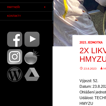
PARTNEŘI
KONTAKTY
2023
,
JEDNOTKA
2X LI
HMYZ
23.8.2023
M
Výjezd: 52.
Datum: 23.8.20
Ohlášení jednot
Událost: TEC
HMYZU