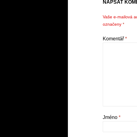
NAPSAT KOM
Vaše e-mailová a
označeny
*
Komentář
*
Jméno
*