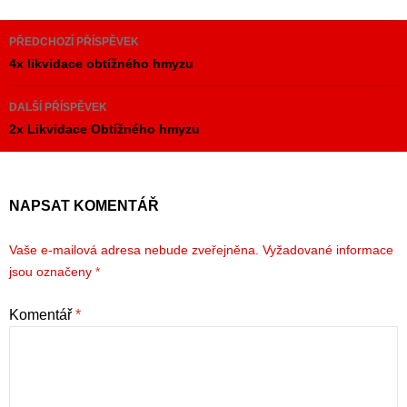
Navigace
PŘEDCHOZÍ PŘÍSPĚVEK
pro
4x likvidace obtížného hmyzu
příspěvky
DALŠÍ PŘÍSPĚVEK
2x Likvidace Obtížného hmyzu
NAPSAT KOMENTÁŘ
Vaše e-mailová adresa nebude zveřejněna.
Vyžadované informace
jsou označeny
*
Komentář
*