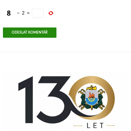
−
2
=