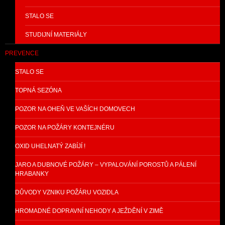
STALO SE
STUDIJNÍ MATERIÁLY
PREVENCE
STALO SE
TOPNÁ SEZÓNA
POZOR NA OHEŇ VE VAŠÍCH DOMOVECH
POZOR NA POŽÁRY KONTEJNÉRU
OXID UHELNATÝ ZABÍJÍ !
JARO A DUBNOVÉ POŽÁRY – VYPALOVÁNÍ POROSTŮ A PÁLENÍ
HRABANKY
DŮVODY VZNIKU POŽÁRU VOZIDLA
HROMADNÉ DOPRAVNÍ NEHODY A JEŽDĚNÍ V ZIMĚ