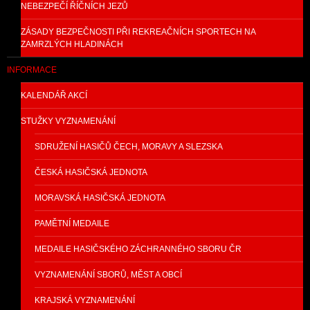
NEBEZPEČÍ ŘÍČNÍCH JEZŮ
ZÁSADY BEZPEČNOSTI PŘI REKREAČNÍCH SPORTECH NA
ZAMRZLÝCH HLADINÁCH
INFORMACE
KALENDÁŘ AKCÍ
STUŽKY VYZNAMENÁNÍ
SDRUŽENÍ HASIČŮ ČECH, MORAVY A SLEZSKA
ČESKÁ HASIČSKÁ JEDNOTA
MORAVSKÁ HASIČSKÁ JEDNOTA
PAMĚTNÍ MEDAILE
MEDAILE HASIČSKÉHO ZÁCHRANNÉHO SBORU ČR
VYZNAMENÁNÍ SBORŮ, MĚST A OBCÍ
KRAJSKÁ VYZNAMENÁNÍ