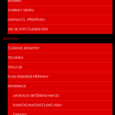
KRONIKA
SYMBOLY SBORU
ÚHRADA ČL. PŘÍSPĚVKU
JAK SE STÁT ČLENEM SDH
JEDNOTKA
ČLENOVÉ JEDNOTKY
TECHNIKA
STALO SE
PLÁN ODBORNÉ PŘÍPRAVY
INFORMACE
LIKVIDACE OBTÍŽNÉHO HMYZU
FUNKČNÍ ZNAČENÍ ČLENŮ JSDH
ČINNOST