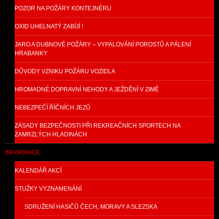
POZOR NA POŽÁRY KONTEJNÉRU
OXID UHELNATÝ ZABÍJÍ !
JARO A DUBNOVÉ POŽÁRY – VYPALOVÁNÍ POROSTŮ A PÁLENÍ
HRABANKY
DŮVODY VZNIKU POŽÁRU VOZIDLA
HROMADNÉ DOPRAVNÍ NEHODY A JEŽDĚNÍ V ZIMĚ
NEBEZPEČÍ ŘÍČNÍCH JEZŮ
ZÁSADY BEZPEČNOSTI PŘI REKREAČNÍCH SPORTECH NA
ZAMRZLÝCH HLADINÁCH
INFORMACE
KALENDÁŘ AKCÍ
STUŽKY VYZNAMENÁNÍ
SDRUŽENÍ HASIČŮ ČECH, MORAVY A SLEZSKA