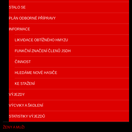
STALO SE
PLÁN ODBORNÉ PŘÍPRAVY
INFORMACE
LIKVIDACE OBTÍŽNÉHO HMYZU
FUNKČNÍ ZNAČENÍ ČLENŮ JSDH
ČINNOST
HLEDÁME NOVÉ HASIČE
KE STAŽENÍ
VÝJEZDY
VÝCVIKY A ŠKOLENÍ
STATISTIKY VÝJEZDŮ
ŽENY A MUŽI