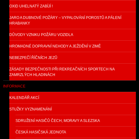
OXID UHELNATÝ ZABÍJÍ !
JARO A DUBNOVÉ POŽÁRY – VYPALOVÁNÍ POROSTŮ A PÁLENÍ
HRABANKY
DŮVODY VZNIKU POŽÁRU VOZIDLA
HROMADNÉ DOPRAVNÍ NEHODY A JEŽDĚNÍ V ZIMĚ
NEBEZPEČÍ ŘÍČNÍCH JEZŮ
ZÁSADY BEZPEČNOSTI PŘI REKREAČNÍCH SPORTECH NA
ZAMRZLÝCH HLADINÁCH
INFORMACE
KALENDÁŘ AKCÍ
STUŽKY VYZNAMENÁNÍ
SDRUŽENÍ HASIČŮ ČECH, MORAVY A SLEZSKA
ČESKÁ HASIČSKÁ JEDNOTA