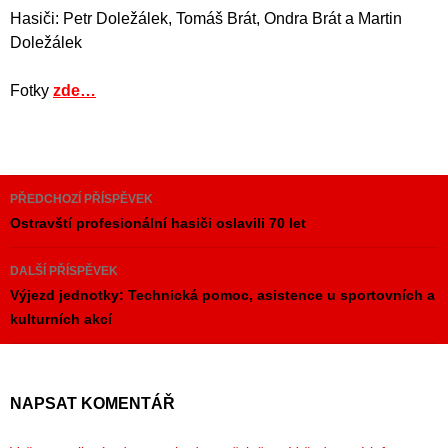
Hasiči: Petr Doležálek, Tomáš Brát, Ondra Brát a Martin
Doležálek
Fotky
zde…
Navigace
PŘEDCHOZÍ PŘÍSPĚVEK
pro
Ostravští profesionální hasiči oslavili 70 let
příspěvky
DALŠÍ PŘÍSPĚVEK
Výjezd jednotky: Technická pomoc, asistence u sportovních a
kulturních akcí
NAPSAT KOMENTÁŘ