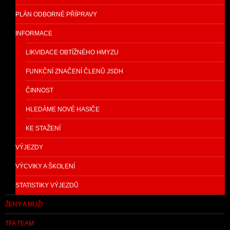
PLÁN ODBORNÉ PŘÍPRAVY
INFORMACE
LIKVIDACE OBTÍŽNÉHO HMYZU
FUNKČNÍ ZNAČENÍ ČLENŮ JSDH
ČINNOST
HLEDÁME NOVÉ HASIČE
KE STAŽENÍ
VÝJEZDY
VÝCVIKY A ŠKOLENÍ
STATISTIKY VÝJEZDŮ
ŽENY A MUŽI
TFA TEAM