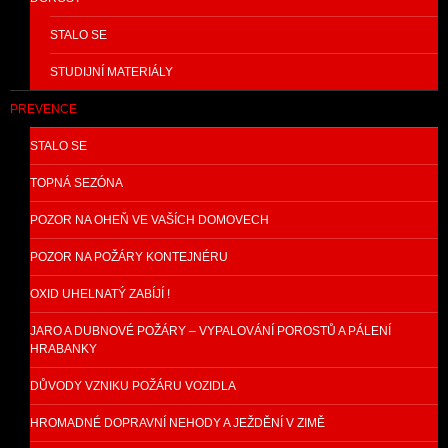
STALO SE
STUDIJNÍ MATERIÁLY
PREVENCE
STALO SE
TOPNÁ SEZÓNA
POZOR NA OHEŇ VE VAŠÍCH DOMOVECH
POZOR NA POŽÁRY KONTEJNÉRU
OXID UHELNATÝ ZABÍJÍ !
JARO A DUBNOVÉ POŽÁRY – VYPALOVÁNÍ POROSTŮ A PÁLENÍ
HRABANKY
DŮVODY VZNIKU POŽÁRU VOZIDLA
HROMADNÉ DOPRAVNÍ NEHODY A JEŽDĚNÍ V ZIMĚ