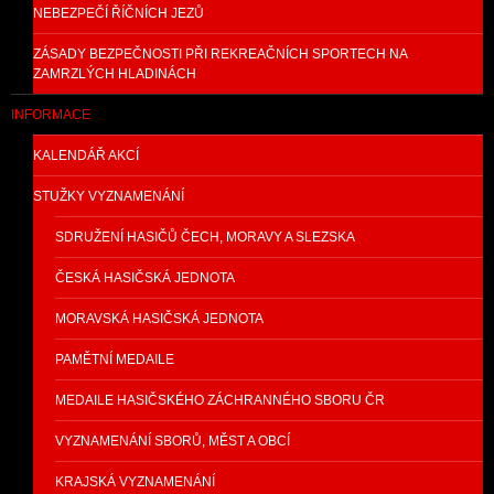
NEBEZPEČÍ ŘÍČNÍCH JEZŮ
ZÁSADY BEZPEČNOSTI PŘI REKREAČNÍCH SPORTECH NA
ZAMRZLÝCH HLADINÁCH
INFORMACE
KALENDÁŘ AKCÍ
STUŽKY VYZNAMENÁNÍ
SDRUŽENÍ HASIČŮ ČECH, MORAVY A SLEZSKA
ČESKÁ HASIČSKÁ JEDNOTA
MORAVSKÁ HASIČSKÁ JEDNOTA
PAMĚTNÍ MEDAILE
MEDAILE HASIČSKÉHO ZÁCHRANNÉHO SBORU ČR
VYZNAMENÁNÍ SBORŮ, MĚST A OBCÍ
KRAJSKÁ VYZNAMENÁNÍ