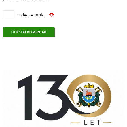
−
dva
=
nula