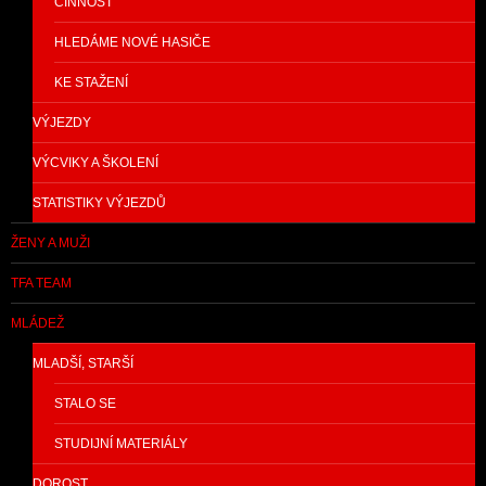
ČINNOST
HLEDÁME NOVÉ HASIČE
KE STAŽENÍ
VÝJEZDY
VÝCVIKY A ŠKOLENÍ
STATISTIKY VÝJEZDŮ
ŽENY A MUŽI
TFA TEAM
MLÁDEŽ
MLADŠÍ, STARŠÍ
STALO SE
STUDIJNÍ MATERIÁLY
DOROST