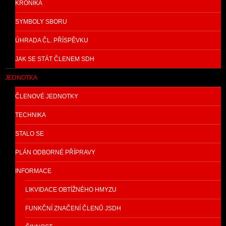
KRONIKA
SYMBOLY SBORU
ÚHRADA ČL. PŘÍSPĚVKU
JAK SE STÁT ČLENEM SDH
JEDNOTKA
ČLENOVÉ JEDNOTKY
TECHNIKA
STALO SE
PLÁN ODBORNÉ PŘÍPRAVY
INFORMACE
LIKVIDACE OBTÍŽNÉHO HMYZU
FUNKČNÍ ZNAČENÍ ČLENŮ JSDH