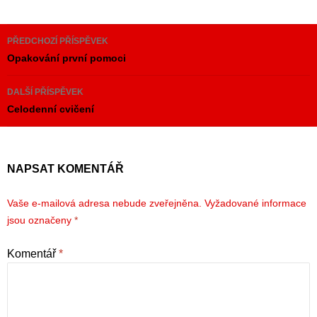
Navigace
PŘEDCHOZÍ PŘÍSPĚVEK
pro
Opakování první pomoci
příspěvky
DALŠÍ PŘÍSPĚVEK
Celodenní cvičení
NAPSAT KOMENTÁŘ
Vaše e-mailová adresa nebude zveřejněna.
Vyžadované informace
jsou označeny
*
Komentář
*