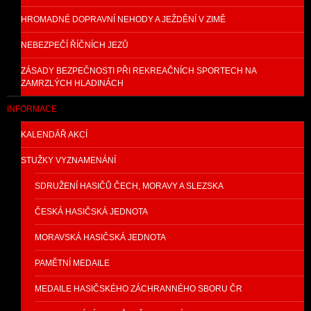
HROMADNÉ DOPRAVNÍ NEHODY A JEŽDĚNÍ V ZIMĚ
NEBEZPEČÍ ŘÍČNÍCH JEZŮ
ZÁSADY BEZPEČNOSTI PŘI REKREAČNÍCH SPORTECH NA
ZAMRZLÝCH HLADINÁCH
INFORMACE
KALENDÁŘ AKCÍ
STUŽKY VYZNAMENÁNÍ
SDRUŽENÍ HASIČŮ ČECH, MORAVY A SLEZSKA
ČESKÁ HASIČSKÁ JEDNOTA
MORAVSKÁ HASIČSKÁ JEDNOTA
PAMĚTNÍ MEDAILE
MEDAILE HASIČSKÉHO ZÁCHRANNÉHO SBORU ČR