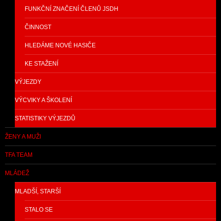
FUNKČNÍ ZNAČENÍ ČLENŮ JSDH
ČINNOST
HLEDÁME NOVÉ HASIČE
KE STAŽENÍ
VÝJEZDY
VÝCVIKY A ŠKOLENÍ
STATISTIKY VÝJEZDŮ
ŽENY A MUŽI
TFA TEAM
MLÁDEŽ
MLADŠÍ, STARŠÍ
STALO SE