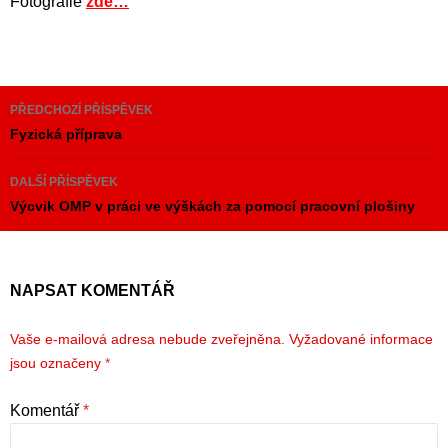
Fotografie
zde…
Navigace
PŘEDCHOZÍ PŘÍSPĚVEK
pro
Fyzická příprava
příspěvky
DALŠÍ PŘÍSPĚVEK
Výcvik OMP v práci ve výškách za pomocí pracovní plošiny
NAPSAT KOMENTÁŘ
Vaše e-mailová adresa nebude zveřejněna.
Vyžadované informace
jsou označeny
*
Komentář
*