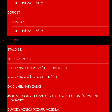
STUDIJNÍ MATERIÁLY
DOROST
STALO SE
STUDIJNÍ MATERIÁLY
PREVENCE
STALO SE
TOPNÁ SEZÓNA
POZOR NA OHEŇ VE VAŠÍCH DOMOVECH
POZOR NA POŽÁRY KONTEJNÉRU
OXID UHELNATÝ ZABÍJÍ !
JARO A DUBNOVÉ POŽÁRY – VYPALOVÁNÍ POROSTŮ A PÁLENÍ
HRABANKY
DŮVODY VZNIKU POŽÁRU VOZIDLA