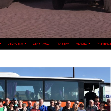
JEDNOTKA
ŽENY A MUŽI
TFA TEAM
MLÁDEŽ
PREVENC