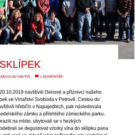
 SKLÍPEK
JAROSLAV MINTĚL
1 KOMENTÁŘ
20.10.2019 navštívili členové a příznivci našeho
ípek ve Vinařství Svoboda v Petrově. Cestou do
vštívili hřebčín v Napajedlech, pak následovala
jedelského zámku a přilehlého zámeckého parku.
razili na místo, ubytovali se v hezkých
debrali se degustovat vzorky vína do sklípku pana