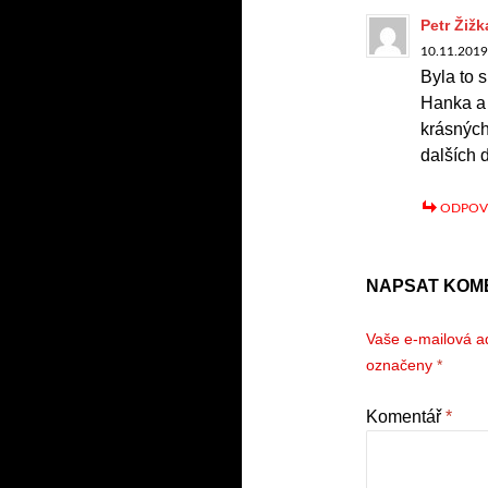
Petr Žižk
10.11.2019 
Byla to s
Hanka a J
krásných 
dalších 
ODPOV
NAPSAT KOM
Vaše e-mailová a
označeny
*
Komentář
*