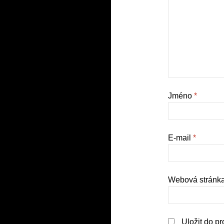
Jméno
*
E-mail
*
Webová stránk
Uložit do p