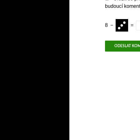
budoucí koment
8
−
=