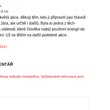
a
(9:13)
kvělá akce, děkuji těm, kdo ji připravili (asi hlavně
ára, ale určitě i další). Byla to jedna z těch
událostí, které člověka nabijí pozitivní energií do
dní. Už se těším na další podobné akce.
ĚDĚT
ENTÁŘ
dresa nebude zveřejněna.
Vyžadované informace jsou