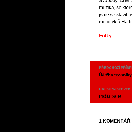
Svobody. Chvíl
muzika, se kter
jsme se stavili
motocyklů Harl
Fotky
Navigace
PŘEDCHOZÍ PŘÍS
pro
Údržba techniky
příspěvk
DALŠÍ PŘÍSPĚVEK
Požár palet
1 KOMENTÁŘ 