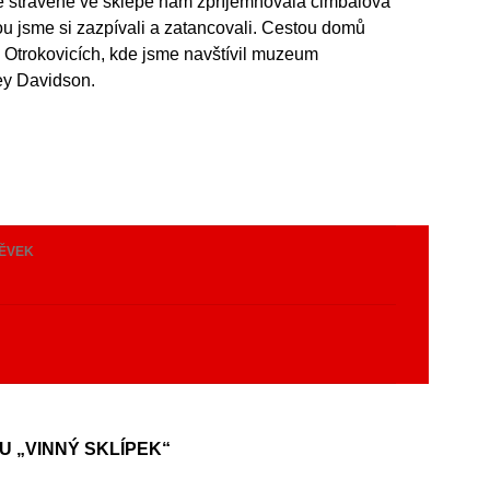
e strávené ve sklepě nám zpříjemňovala cimbálová
ou jsme si zazpívali a zatancovali. Cestou domů
 v Otrokovicích, kde jsme navštívil muzeum
ey Davidson.
PĚVEK
y
U „VINNÝ SKLÍPEK“