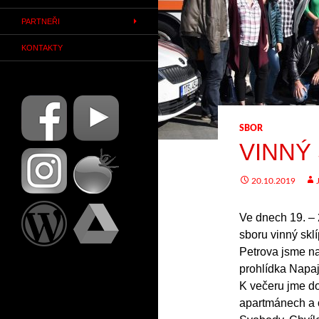
PARTNEŘI
KONTAKTY
SBOR
VINNÝ
20.10.2019
Ve dnech 19. – 
sboru vinný skl
Petrova jsme na
prohlídka Napa
K večeru jme do
apartmánech a o