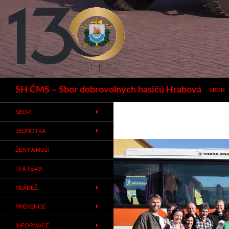
Hledat
SH ČMS – Sbor dobrovolných hasičů Hrabová
SBOR
SBOR
JEDNOTKA
ŽENY A MUŽI
TFA TEAM
MLÁDEŽ
PREVENCE
INFORMACE