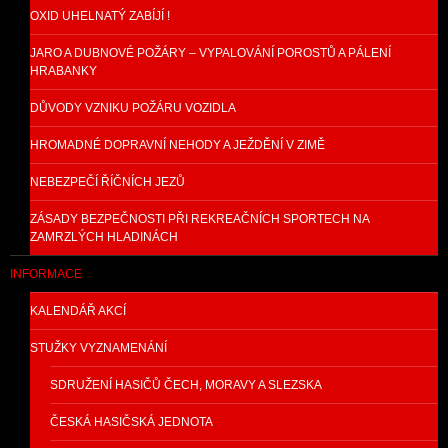
OXID UHELNATÝ ZABÍJÍ !
JARO A DUBNOVÉ POŽÁRY – VYPALOVÁNÍ POROSTŮ A PÁLENÍ
HRABANKY
DŮVODY VZNIKU POŽÁRU VOZIDLA
HROMADNÉ DOPRAVNÍ NEHODY A JEŽDĚNÍ V ZIMĚ
NEBEZPEČÍ ŘÍČNÍCH JEZŮ
ZÁSADY BEZPEČNOSTI PŘI REKREAČNÍCH SPORTECH NA
ZAMRZLÝCH HLADINÁCH
INFORMACE
KALENDÁŘ AKCÍ
STUŽKY VYZNAMENÁNÍ
SDRUŽENÍ HASIČŮ ČECH, MORAVY A SLEZSKA
ČESKÁ HASIČSKÁ JEDNOTA