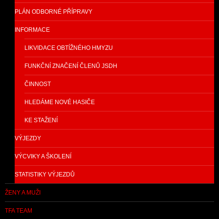
PLÁN ODBORNÉ PŘÍPRAVY
INFORMACE
LIKVIDACE OBTÍŽNÉHO HMYZU
FUNKČNÍ ZNAČENÍ ČLENŮ JSDH
ČINNOST
HLEDÁME NOVÉ HASIČE
KE STAŽENÍ
VÝJEZDY
VÝCVIKY A ŠKOLENÍ
STATISTIKY VÝJEZDŮ
ŽENY A MUŽI
TFA TEAM