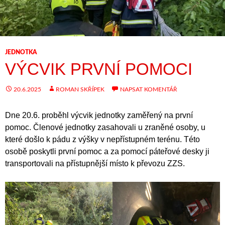
JEDNOTKA
VÝCVIK PRVNÍ POMOCI
20.6.2025
ROMAN SKŘÍPEK
NAPSAT KOMENTÁŘ
Dne 20.6. proběhl výcvik jednotky zaměřený na první
pomoc. Členové jednotky zasahovali u zraněné osoby, u
které došlo k pádu z výšky v nepřístupném terénu. Této
osobě poskytli první pomoc a za pomocí páteřové desky ji
transportovali na přístupnější místo k převozu ZZS.