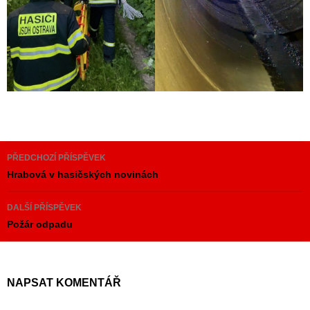
Navigace
PŘEDCHOZÍ PŘÍSPĚVEK
pro
Hrabová v hasičských novinách
příspěvky
DALŠÍ PŘÍSPĚVEK
Požár odpadu
NAPSAT KOMENTÁŘ