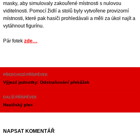
masky, aby simulovaly zakouřené místnosti s nulovou
viditelnosti. Pomocí židlí a stolů byly vytvořene provizorní
místnosti, které pak hasiči prohledávali a měli za úkol najít a
vytáhnout figurínu.
Pár fotek
zde…
Navigace
PŘEDCHOZÍ PŘÍSPĚVEK
pro
Výjezd jednotky: Odstraňování překážek
příspěvky
DALŠÍ PŘÍSPĚVEK
Hasičský ples
NAPSAT KOMENTÁŘ