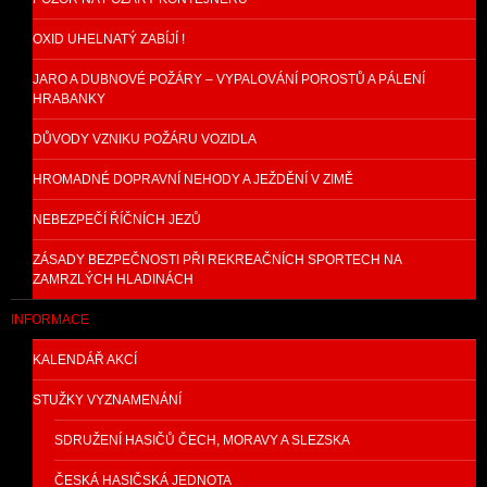
OXID UHELNATÝ ZABÍJÍ !
JARO A DUBNOVÉ POŽÁRY – VYPALOVÁNÍ POROSTŮ A PÁLENÍ
HRABANKY
DŮVODY VZNIKU POŽÁRU VOZIDLA
HROMADNÉ DOPRAVNÍ NEHODY A JEŽDĚNÍ V ZIMĚ
NEBEZPEČÍ ŘÍČNÍCH JEZŮ
ZÁSADY BEZPEČNOSTI PŘI REKREAČNÍCH SPORTECH NA
ZAMRZLÝCH HLADINÁCH
INFORMACE
KALENDÁŘ AKCÍ
STUŽKY VYZNAMENÁNÍ
SDRUŽENÍ HASIČŮ ČECH, MORAVY A SLEZSKA
ČESKÁ HASIČSKÁ JEDNOTA