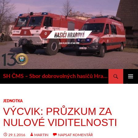
Přejít
k
obsahu
webu
Hledat
SH ČMS – Sbor dobrovolných hasičů Hrabová
ZÁKLAD
NAVIGA
MENU
JEDNOTKA
VÝCVIK: PRŮZKUM ZA
NULOVÉ VIDITELNOSTI
29.1.2016
MARTIN
NAPSAT KOMENTÁŘ