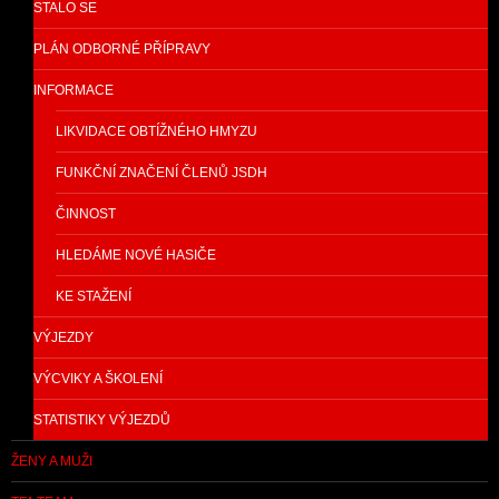
STALO SE
PLÁN ODBORNÉ PŘÍPRAVY
INFORMACE
LIKVIDACE OBTÍŽNÉHO HMYZU
FUNKČNÍ ZNAČENÍ ČLENŮ JSDH
ČINNOST
HLEDÁME NOVÉ HASIČE
KE STAŽENÍ
VÝJEZDY
VÝCVIKY A ŠKOLENÍ
STATISTIKY VÝJEZDŮ
ŽENY A MUŽI