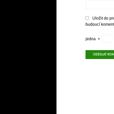
Uložit do p
budoucí koment
jedna
+