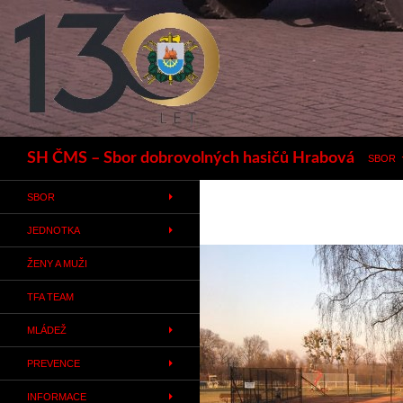
Hledat
SH ČMS – Sbor dobrovolných hasičů Hrabová
SBOR
SBOR
JEDNOTKA
ŽENY A MUŽI
TFA TEAM
MLÁDEŽ
PREVENCE
INFORMACE