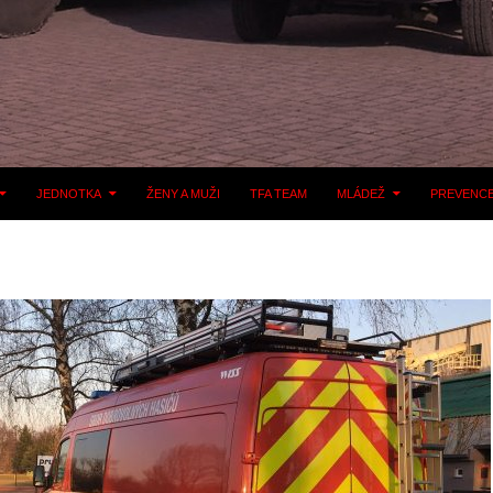
JEDNOTKA
ŽENY A MUŽI
TFA TEAM
MLÁDEŽ
PREVENC