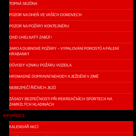
TOPNÁ SEZÓNA
POZOR NA OHEŇ VE VAŠÍCH DOMOVECH
POZOR NA POŽÁRY KONTEJNÉRU
OXID UHELNATÝ ZABÍJÍ !
JARO A DUBNOVÉ POŽÁRY – VYPALOVÁNÍ POROSTŮ A PÁLENÍ
HRABANKY
DŮVODY VZNIKU POŽÁRU VOZIDLA
HROMADNÉ DOPRAVNÍ NEHODY A JEŽDĚNÍ V ZIMĚ
NEBEZPEČÍ ŘÍČNÍCH JEZŮ
ZÁSADY BEZPEČNOSTI PŘI REKREAČNÍCH SPORTECH NA
ZAMRZLÝCH HLADINÁCH
INFORMACE
KALENDÁŘ AKCÍ