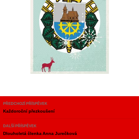
Navigace
PŘEDCHOZÍ PŘÍSPĚVEK
pro
Každoroční přezkoušení
příspěvky
DALŠÍ PŘÍSPĚVEK
Dlouholetá členka Anna Jurečková