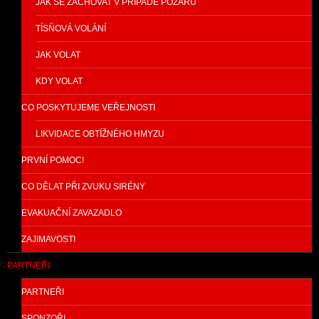
JAK SE ZACHOVAT V PŘÍPADĚ POŽÁRU
TÍSŇOVÁ VOLÁNÍ
JAK VOLAT
KDY VOLAT
CO POSKYTUJEME VEŘEJNOSTI
LIKVIDACE OBTÍŽNÉHO HMYZU
PRVNÍ POMOC!
CO DĚLAT PŘI ZVUKU SIRÉNY
EVAKUAČNÍ ZAVAZADLO
ZAJIMAVOSTI
PARTNEŘI
PARTNEŘI
SPONZOŘI