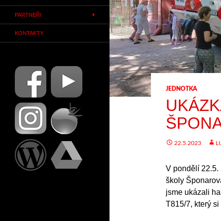
PARTNEŘI
KONTAKTY
JEDNOTKA
UKÁZK
ŠPON
22.5.2023
L
V pondělí 22.5.
školy Šponarová
jsme ukázali ha
T815/7, který si