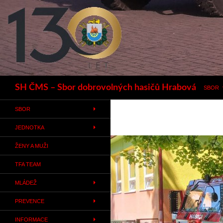
Hledat
SH ČMS – Sbor dobrovolných hasičů Hrabová
SBOR
SBOR
JEDNOTKA
ŽENY A MUŽI
TFA TEAM
MLÁDEŽ
PREVENCE
INFORMACE