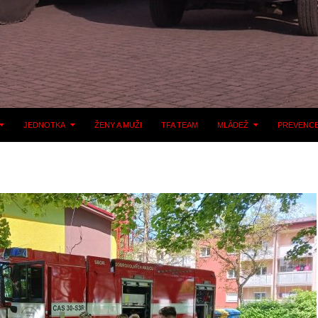
JEDNOTKA
ŽENY A MUŽI
TFA TEAM
MLÁDEŽ
PREVENC