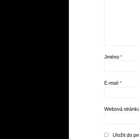
Jméno
*
E-mail
*
Webová stránk
Uložit do p