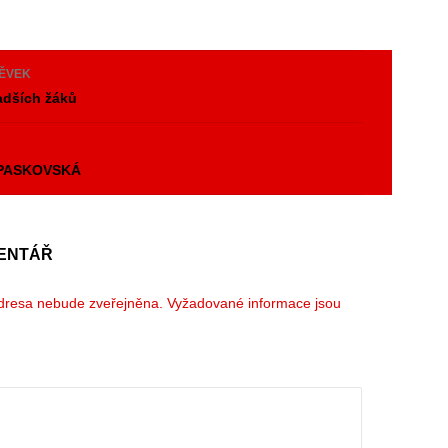
PĚVEK
adších žáků
y
 PASKOVSKÁ
ENTÁŘ
dresa nebude zveřejněna.
Vyžadované informace jsou