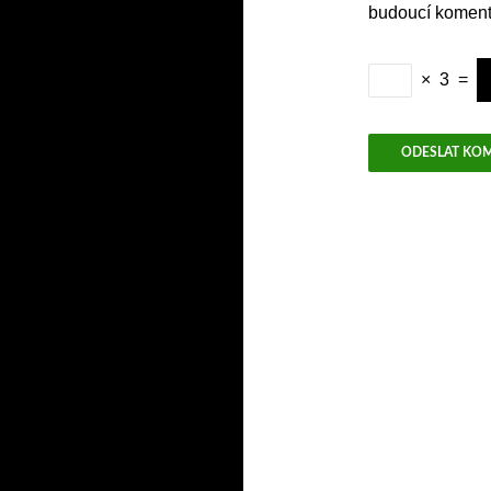
budoucí koment
×
3
=