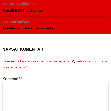
Navigace
PŘEDCHOZÍ PŘÍSPĚVEK
pro
Použití RDST u výcviku
příspěvky
DALŠÍ PŘÍSPĚVEK
Asistence u Hudební zastávky
NAPSAT KOMENTÁŘ
Vaše e-mailová adresa nebude zveřejněna.
Vyžadované informace
jsou označeny
*
Komentář
*