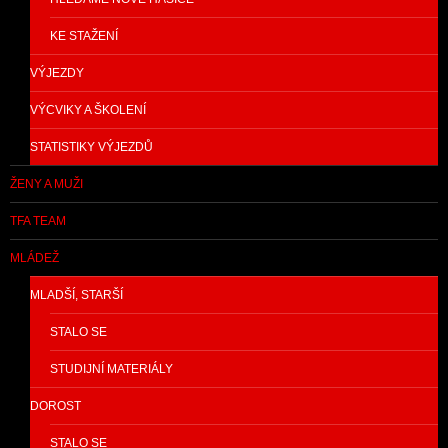
KE STAŽENÍ
VÝJEZDY
VÝCVIKY A ŠKOLENÍ
STATISTIKY VÝJEZDŮ
ŽENY A MUŽI
TFA TEAM
MLÁDEŽ
MLADŠÍ, STARŠÍ
STALO SE
STUDIJNÍ MATERIÁLY
DOROST
STALO SE