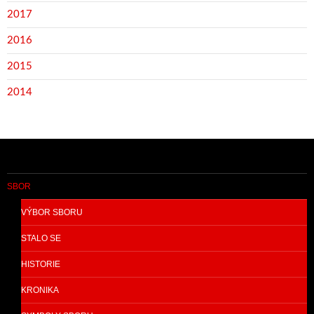
2017
2016
2015
2014
SBOR
VÝBOR SBORU
STALO SE
HISTORIE
KRONIKA