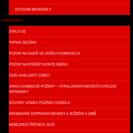
STUDIJNÍ MATERIÁLY
PREVENCE
STALO SE
TOPNÁ SEZÓNA
POZOR NA OHEŇ VE VAŠÍCH DOMOVECH
POZOR NA POŽÁRY KONTEJNÉRU
OXID UHELNATÝ ZABÍJÍ !
JARO A DUBNOVÉ POŽÁRY – VYPALOVÁNÍ POROSTŮ A PÁLENÍ
HRABANKY
DŮVODY VZNIKU POŽÁRU VOZIDLA
HROMADNÉ DOPRAVNÍ NEHODY A JEŽDĚNÍ V ZIMĚ
NEBEZPEČÍ ŘÍČNÍCH JEZŮ