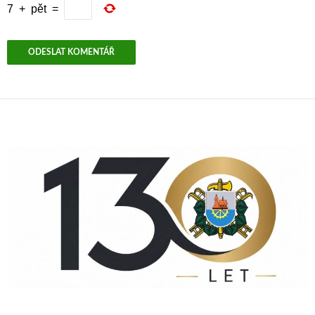
7
+
pět
=