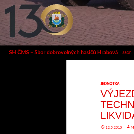
Hledat
SH ČMS – Sbor dobrovolných hasičů Hrabová
SBOR
JEDNOTKA
VÝJEZ
TECHN
LIKVI
12.5.2015
M