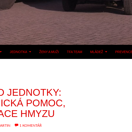
JEDNOTKA
ŽENY A MUŽI
TFA TEAM
MLÁDEŽ
PREVENC
D JEDNOTKY:
ICKÁ POMOC,
DACE HMYZU
ARTIN
1 KOMENTÁŘ