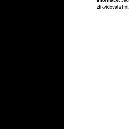
Informace:
Jed
zlikvidovala hní