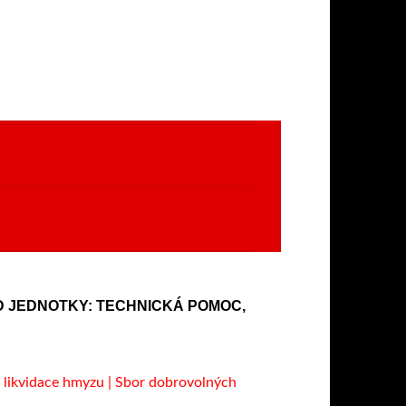
D JEDNOTKY: TECHNICKÁ POMOC,
 likvidace hmyzu | Sbor dobrovolných