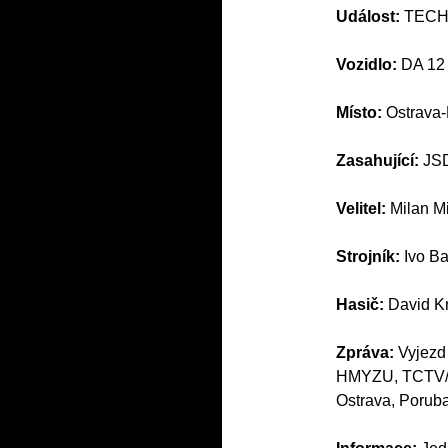
Událost:
TECH
Vozidlo:
DA 12
Místo:
Ostrava
Zasahující:
JSD
Velitel:
Milan M
Strojník:
Ivo Ba
Hasič:
David Kr
Zpráva:
Vyjezd
HMYZU, TCTV/IB
Ostrava, Porub