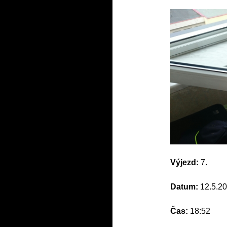
Výjezd:
7.
Datum:
12.5.2
Čas:
18:52