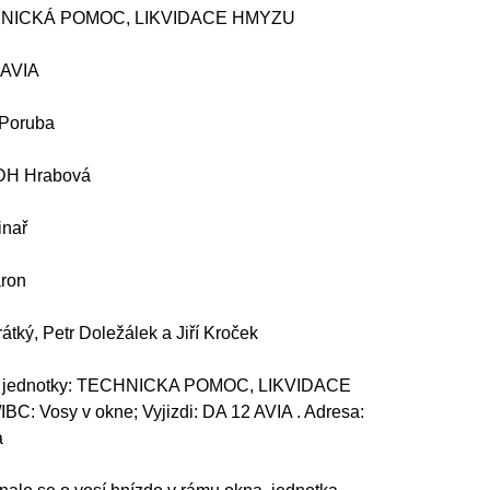
NICKÁ POMOC, LIKVIDACE HMYZU
 AVIA
-Poruba
H Hrabová
inař
ron
átký, Petr Doležálek a Jiří Kroček
 jednotky: TECHNICKA POMOC, LIKVIDACE
C: Vosy v okne; Vyjizdi: DA 12 AVIA . Adresa:
a