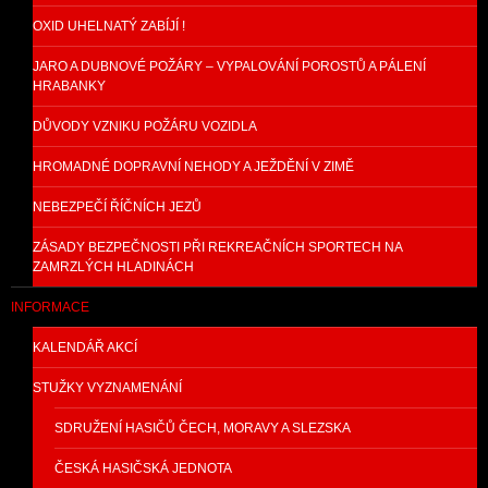
OXID UHELNATÝ ZABÍJÍ !
JARO A DUBNOVÉ POŽÁRY – VYPALOVÁNÍ POROSTŮ A PÁLENÍ
HRABANKY
DŮVODY VZNIKU POŽÁRU VOZIDLA
HROMADNÉ DOPRAVNÍ NEHODY A JEŽDĚNÍ V ZIMĚ
NEBEZPEČÍ ŘÍČNÍCH JEZŮ
ZÁSADY BEZPEČNOSTI PŘI REKREAČNÍCH SPORTECH NA
ZAMRZLÝCH HLADINÁCH
INFORMACE
KALENDÁŘ AKCÍ
STUŽKY VYZNAMENÁNÍ
SDRUŽENÍ HASIČŮ ČECH, MORAVY A SLEZSKA
ČESKÁ HASIČSKÁ JEDNOTA