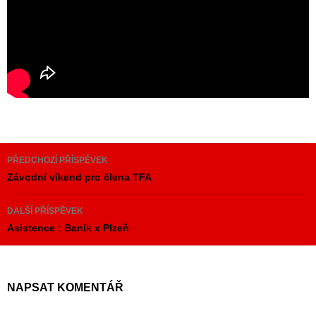
Navigace
PŘEDCHOZÍ PŘÍSPĚVEK
pro
Závodní víkend pro člena TFA
příspěvky
DALŠÍ PŘÍSPĚVEK
Asistence : Baník x Plzeň
NAPSAT KOMENTÁŘ