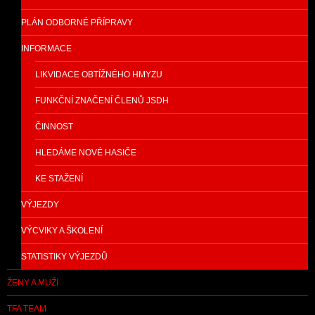
PLÁN ODBORNÉ PŘÍPRAVY
INFORMACE
LIKVIDACE OBTÍŽNÉHO HMYZU
FUNKČNÍ ZNAČENÍ ČLENŮ JSDH
ČINNOST
HLEDÁME NOVÉ HASIČE
KE STAŽENÍ
VÝJEZDY
VÝCVIKY A ŠKOLENÍ
STATISTIKY VÝJEZDŮ
ŽENY A MUŽI
TFA TEAM