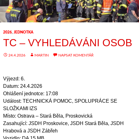
2026
,
JEDNOTKA
TC – VYHLEDÁVÁNI OSOB
24.4.2026
MARTIN
NAPSAT KOMENTÁŘ
Výjezd: 6.
Datum: 24.4.2026
Ohlášení jednotce: 17:08
Událost: TECHNICKÁ POMOC, SPOLUPRÁCE SE
SLOŽKAMI IZS
Místo: Ostrava – Stará Běla, Proskovická
Zasahující: JSDH Proskovice, JSDH Stará Běla, JSDH
Hrabová a JSDH Zábřeh
Vozidlo: DA 15 MB