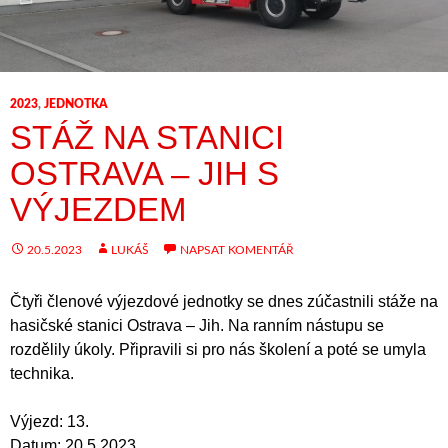
2023
,
JEDNOTKA
STÁŽ NA STANICI
OSTRAVA – JIH S
VÝJEZDEM
20.5.2023
LUKÁŠ
NAPSAT KOMENTÁŘ
Čtyři členové výjezdové jednotky se dnes zúčastnili stáže na
hasičské stanici Ostrava – Jih. Na ranním nástupu se
rozdělily úkoly. Připravili si pro nás školení a poté se umyla
technika.
Výjezd: 13.
Datum: 20.5.2023