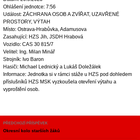
Ohlášení jednotce: 7:56
Událost: ZÁCHRANA OSOB A ZVÍŘAT, UZAVŘENÉ
PROSTORY, VÝTAH
Místo: Ostrava-Hrabůvka, Adamusova
Zasahující: HZS Jih, JSDH Hrabová
Vozidlo: CAS 30 815/7
Velitel: Ing. Milan Minář
Strojník: Ivo Baron
Hasiči: Michael Lednický a Lukáš Doležálek
Informace: Jednotka si v rámci stáže u HZS pod dohledem
příslušníků HZS MSK vyzkoušela otevření výtahu a
vyproštění osob.
Navigace
PŘEDCHOZÍ PŘÍSPĚVEK
pro
Okresní kolo starších žáků