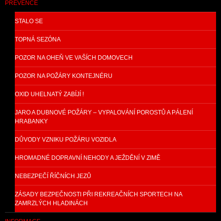
PREVENCE
STALO SE
TOPNÁ SEZÓNA
POZOR NA OHEŇ VE VAŠÍCH DOMOVECH
POZOR NA POŽÁRY KONTEJNÉRU
OXID UHELNATÝ ZABÍJÍ !
JARO A DUBNOVÉ POŽÁRY – VYPALOVÁNÍ POROSTŮ A PÁLENÍ
HRABANKY
DŮVODY VZNIKU POŽÁRU VOZIDLA
HROMADNÉ DOPRAVNÍ NEHODY A JEŽDĚNÍ V ZIMĚ
NEBEZPEČÍ ŘÍČNÍCH JEZŮ
ZÁSADY BEZPEČNOSTI PŘI REKREAČNÍCH SPORTECH NA
ZAMRZLÝCH HLADINÁCH