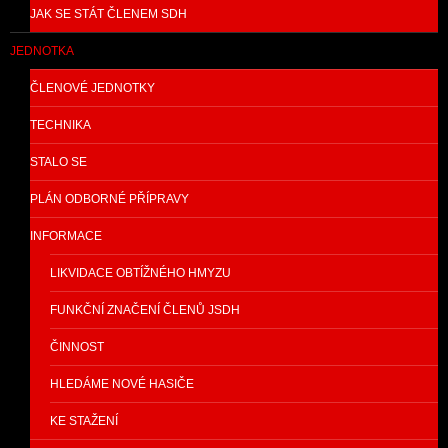
JAK SE STÁT ČLENEM SDH
JEDNOTKA
ČLENOVÉ JEDNOTKY
TECHNIKA
STALO SE
PLÁN ODBORNÉ PŘÍPRAVY
INFORMACE
LIKVIDACE OBTÍŽNÉHO HMYZU
FUNKČNÍ ZNAČENÍ ČLENŮ JSDH
ČINNOST
HLEDÁME NOVÉ HASIČE
KE STAŽENÍ