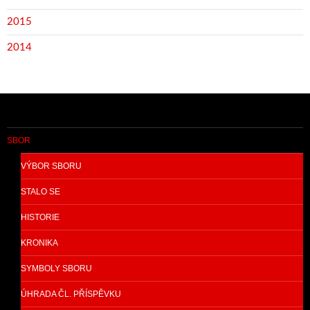
2015
2014
SBOR
VÝBOR SBORU
STALO SE
HISTORIE
KRONIKA
SYMBOLY SBORU
ÚHRADA ČL. PŘÍSPĚVKU