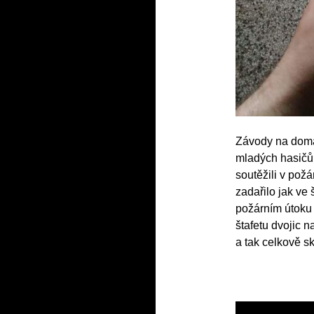
Závody na domác
mladých hasičů
soutěžili v pož
zadařilo jak ve 
požárním útoku n
štafetu dvojic n
a tak celkově sk