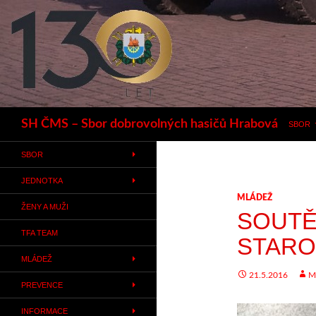
Hledat
SH ČMS – Sbor dobrovolných hasičů Hrabová
SBOR
SBOR
JEDNOTKA
MLÁDEŽ
ŽENY A MUŽI
SOUTĚ
TFA TEAM
STARO
MLÁDEŽ
21.5.2016
M
PREVENCE
INFORMACE