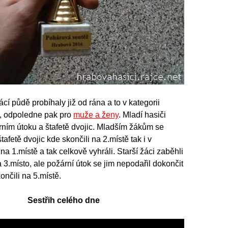
í půdě probíhaly již od rána a to v kategorii
, odpoledne pak pro
muže a ženy
. Mladí hasiči
árním útoku a štafetě dvojic. Mladším žákům se
štafetě dvojic kde skončili na 2.místě tak i v
a 1.místě a tak celkově vyhráli. Starší žáci zaběhli
a 3.místo, ale požární útok se jim nepodařil dokončit
ončili na 5.místě.
Sestřih celého dne