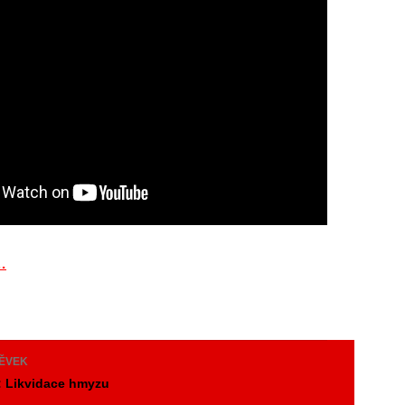
…
PĚVEK
: Likvidace hmyzu