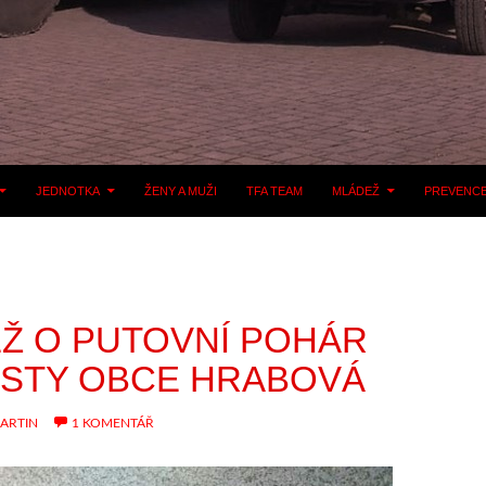
JEDNOTKA
ŽENY A MUŽI
TFA TEAM
MLÁDEŽ
PREVENC
Ž O PUTOVNÍ POHÁR
STY OBCE HRABOVÁ
ARTIN
1 KOMENTÁŘ