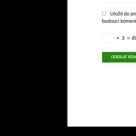
Uložit do p
budoucí koment
×
3
=
tři