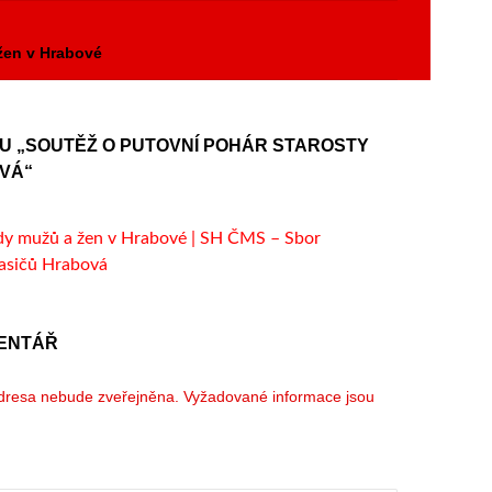
y
žen v Hrabové
U „SOUTĚŽ O PUTOVNÍ POHÁR STAROSTY
VÁ“
y mužů a žen v Hrabové | SH ČMS – Sbor
asičů Hrabová
ENTÁŘ
dresa nebude zveřejněna.
Vyžadované informace jsou