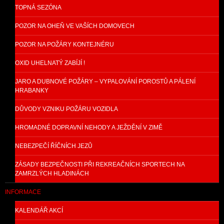
TOPNÁ SEZÓNA
POZOR NA OHEŇ VE VAŠÍCH DOMOVECH
POZOR NA POŽÁRY KONTEJNÉRU
OXID UHELNATÝ ZABÍJÍ !
JARO A DUBNOVÉ POŽÁRY – VYPALOVÁNÍ POROSTŮ A PÁLENÍ
HRABANKY
DŮVODY VZNIKU POŽÁRU VOZIDLA
HROMADNÉ DOPRAVNÍ NEHODY A JEŽDĚNÍ V ZIMĚ
NEBEZPEČÍ ŘÍČNÍCH JEZŮ
ZÁSADY BEZPEČNOSTI PŘI REKREAČNÍCH SPORTECH NA
ZAMRZLÝCH HLADINÁCH
INFORMACE
KALENDÁŘ AKCÍ