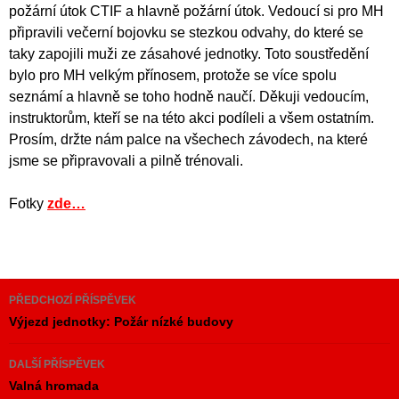
požární útok CTIF a hlavně požární útok. Vedoucí si pro MH
připravili večerní bojovku se stezkou odvahy, do které se
taky zapojili muži ze zásahové jednotky. Toto soustředění
bylo pro MH velkým přínosem, protože se více spolu
seznámí a hlavně se toho hodně naučí. Děkuji vedoucím,
instruktorům, kteří se na této akci podíleli a všem ostatním.
Prosím, držte nám palce na všechech závodech, na které
jsme se připravovali a pilně trénovali.
Fotky
zde…
Navigace
PŘEDCHOZÍ PŘÍSPĚVEK
pro
Výjezd jednotky: Požár nízké budovy
příspěvky
DALŠÍ PŘÍSPĚVEK
Valná hromada