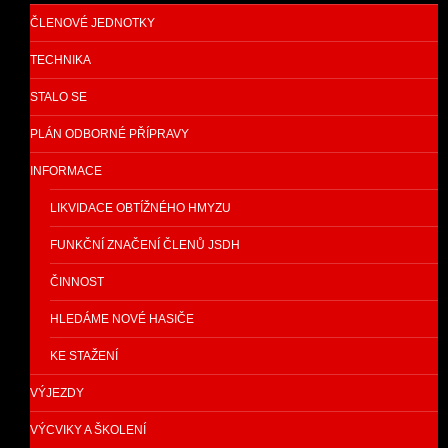
ČLENOVÉ JEDNOTKY
TECHNIKA
STALO SE
PLÁN ODBORNÉ PŘÍPRAVY
INFORMACE
LIKVIDACE OBTÍŽNÉHO HMYZU
FUNKČNÍ ZNAČENÍ ČLENŮ JSDH
ČINNOST
HLEDÁME NOVÉ HASIČE
KE STAŽENÍ
VÝJEZDY
VÝCVIKY A ŠKOLENÍ