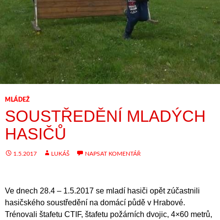
MLÁDEŽ
SOUSTŘEDĚNÍ MLADÝCH
HASIČŮ
1.5.2017
LUKÁŠ
NAPSAT KOMENTÁŘ
Ve dnech 28.4 – 1.5.2017 se mladí hasiči opět zúčastnili
hasičského soustředění na domácí půdě v Hrabové.
Trénovali štafetu CTIF, štafetu požárních dvojic, 4×60 metrů,