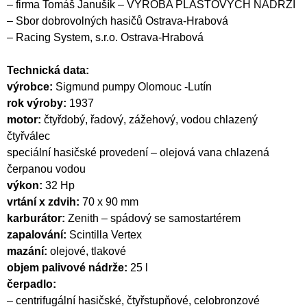
– firma Tomáš Janušík – VÝROBA PLASTOVÝCH NÁDRŽÍ
– Sbor dobrovolných hasičů Ostrava-Hrabová
– Racing System, s.r.o. Ostrava-Hrabová
Technická data:
výrobce:
Sigmund pumpy Olomouc -Lutín
rok výroby:
1937
motor:
čtyřdobý, řadový, zážehový, vodou chlazený
čtyřválec
speciální hasičské provedení – olejová vana chlazená
čerpanou vodou
výkon:
32 Hp
vrtání x zdvih:
70 x 90 mm
karburátor:
Zenith – spádový se samostartérem
zapalování:
Scintilla Vertex
mazání:
olejové, tlakové
objem palivové nádrže:
25 l
čerpadlo:
– centrifugální hasičské, čtyřstupňové, celobronzové