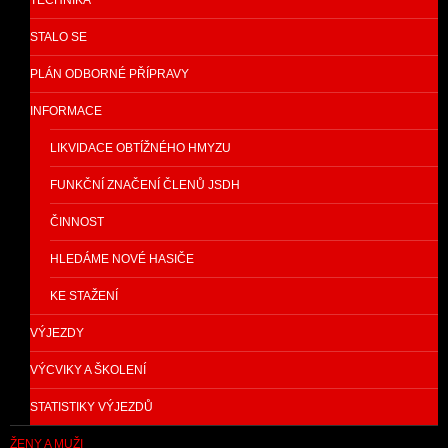
TECHNIKA
STALO SE
PLÁN ODBORNÉ PŘÍPRAVY
INFORMACE
LIKVIDACE OBTÍŽNÉHO HMYZU
FUNKČNÍ ZNAČENÍ ČLENŮ JSDH
ČINNOST
HLEDÁME NOVÉ HASIČE
KE STAŽENÍ
VÝJEZDY
VÝCVIKY A ŠKOLENÍ
STATISTIKY VÝJEZDŮ
ŽENY A MUŽI