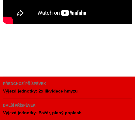
Navigace
PŘEDCHOZÍ PŘÍSPĚVEK
pro
Výjezd jednotky: 2x likvidace hmyzu
příspěvky
DALŠÍ PŘÍSPĚVEK
Výjezd jednotky: Požár, planý poplach