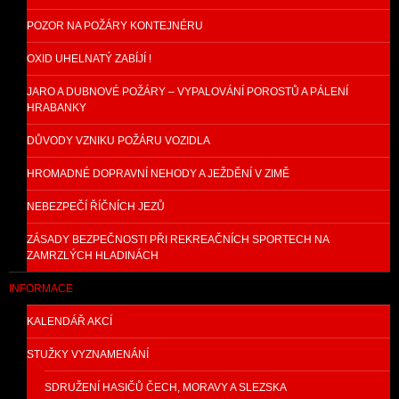
POZOR NA POŽÁRY KONTEJNÉRU
OXID UHELNATÝ ZABÍJÍ !
JARO A DUBNOVÉ POŽÁRY – VYPALOVÁNÍ POROSTŮ A PÁLENÍ
HRABANKY
DŮVODY VZNIKU POŽÁRU VOZIDLA
HROMADNÉ DOPRAVNÍ NEHODY A JEŽDĚNÍ V ZIMĚ
NEBEZPEČÍ ŘÍČNÍCH JEZŮ
ZÁSADY BEZPEČNOSTI PŘI REKREAČNÍCH SPORTECH NA
ZAMRZLÝCH HLADINÁCH
INFORMACE
KALENDÁŘ AKCÍ
STUŽKY VYZNAMENÁNÍ
SDRUŽENÍ HASIČŮ ČECH, MORAVY A SLEZSKA