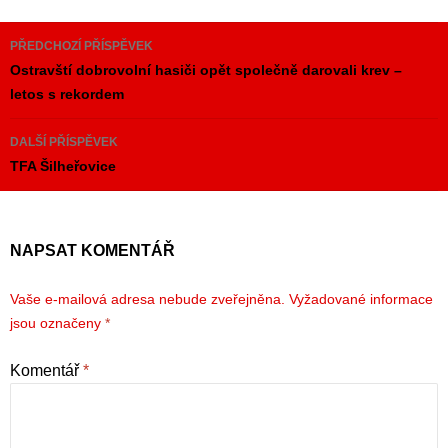
Navigace
PŘEDCHOZÍ PŘÍSPĚVEK
pro
Ostravští dobrovolní hasiči opět společně darovali krev –
letos s rekordem
příspěvky
DALŠÍ PŘÍSPĚVEK
TFA Šilheřovice
NAPSAT KOMENTÁŘ
Vaše e-mailová adresa nebude zveřejněna.
Vyžadované informace
jsou označeny
*
Komentář
*