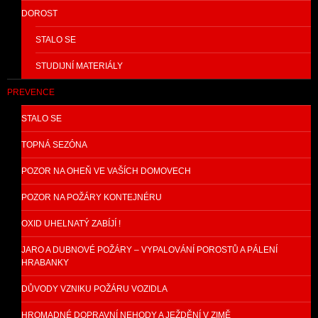
DOROST
STALO SE
STUDIJNÍ MATERIÁLY
PREVENCE
STALO SE
TOPNÁ SEZÓNA
POZOR NA OHEŇ VE VAŠÍCH DOMOVECH
POZOR NA POŽÁRY KONTEJNÉRU
OXID UHELNATÝ ZABÍJÍ !
JARO A DUBNOVÉ POŽÁRY – VYPALOVÁNÍ POROSTŮ A PÁLENÍ
HRABANKY
DŮVODY VZNIKU POŽÁRU VOZIDLA
HROMADNÉ DOPRAVNÍ NEHODY A JEŽDĚNÍ V ZIMĚ