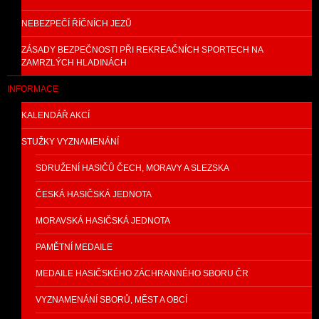
NEBEZPEČÍ ŘÍČNÍCH JEZŮ
ZÁSADY BEZPEČNOSTI PŘI REKREAČNÍCH SPORTECH NA
ZAMRZLÝCH HLADINÁCH
INFORMACE
KALENDÁŘ AKCÍ
STUŽKY VYZNAMENÁNÍ
SDRUŽENÍ HASIČŮ ČECH, MORAVY A SLEZSKA
ČESKÁ HASIČSKÁ JEDNOTA
MORAVSKÁ HASIČSKÁ JEDNOTA
PAMĚTNÍ MEDAILE
MEDAILE HASIČSKÉHO ZÁCHRANNÉHO SBORU ČR
VYZNAMENÁNÍ SBORŮ, MĚST A OBCÍ