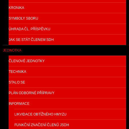
KRONIKA
SYMBOLY SBORU
ÚHRADA ČL. PŘÍSPĚVKU
JAK SE STÁT ČLENEM SDH
JEDNOTKA
ČLENOVÉ JEDNOTKY
TECHNIKA
STALO SE
PLÁN ODBORNÉ PŘÍPRAVY
INFORMACE
LIKVIDACE OBTÍŽNÉHO HMYZU
FUNKČNÍ ZNAČENÍ ČLENŮ JSDH