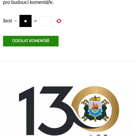
pro budoucí komentáře.
šest
−
=