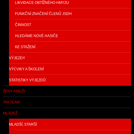
LIKVIDACE OBTÍŽNÉHO HMYZU
FUNKČNÍ ZNAČENÍ ČLENŮ JSDH
ČINNOST
HLEDÁME NOVÉ HASIČE
KE STAŽENÍ
VÝJEZDY
VÝCVIKY A ŠKOLENÍ
STATISTIKY VÝJEZDŮ
ŽENY A MUŽI
TFA TEAM
MLÁDEŽ
MLADŠÍ, STARŠÍ