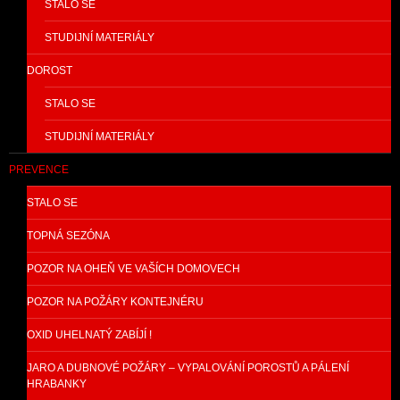
STALO SE
STUDIJNÍ MATERIÁLY
DOROST
STALO SE
STUDIJNÍ MATERIÁLY
PREVENCE
STALO SE
TOPNÁ SEZÓNA
POZOR NA OHEŇ VE VAŠÍCH DOMOVECH
POZOR NA POŽÁRY KONTEJNÉRU
OXID UHELNATÝ ZABÍJÍ !
JARO A DUBNOVÉ POŽÁRY – VYPALOVÁNÍ POROSTŮ A PÁLENÍ
HRABANKY