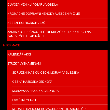
DŮVODY VZNIKU POŽÁRU VOZIDLA
HROMADNÉ DOPRAVNÍ NEHODY A JEŽDĚNÍ V ZIMĚ
NEBEZPEČÍ ŘÍČNÍCH JEZŮ
ZÁSADY BEZPEČNOSTI PŘI REKREAČNÍCH SPORTECH NA
ZAMRZLÝCH HLADINÁCH
INFORMACE
KALENDÁŘ AKCÍ
STUŽKY VYZNAMENÁNÍ
SDRUŽENÍ HASIČŮ ČECH, MORAVY A SLEZSKA
ČESKÁ HASIČSKÁ JEDNOTA
MORAVSKÁ HASIČSKÁ JEDNOTA
PAMĚTNÍ MEDAILE
MEDAILE HASIČSKÉHO ZÁCHRANNÉHO SBORU ČR