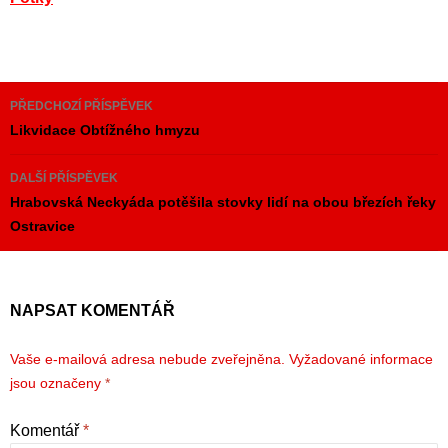
Navigace
PŘEDCHOZÍ PŘÍSPĚVEK
pro
Likvidace Obtížného hmyzu
příspěvky
DALŠÍ PŘÍSPĚVEK
Hrabovská Neckyáda potěšila stovky lidí na obou březích řeky
Ostravice
NAPSAT KOMENTÁŘ
Vaše e-mailová adresa nebude zveřejněna.
Vyžadované informace
jsou označeny
*
Komentář
*