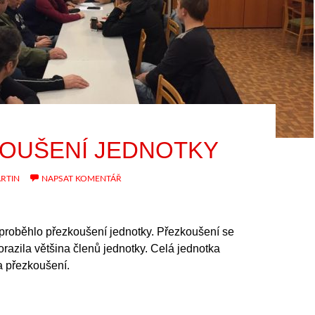
OUŠENÍ JEDNOTKY
RTIN
NAPSAT KOMENTÁŘ
proběhlo přezkoušení jednotky. Přezkoušení se
orazila většina členů jednotky. Celá jednotka
a přezkoušení.