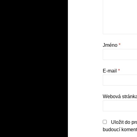
Jméno
*
E-mail
*
Webová stránk
Uložit do p
budoucí koment