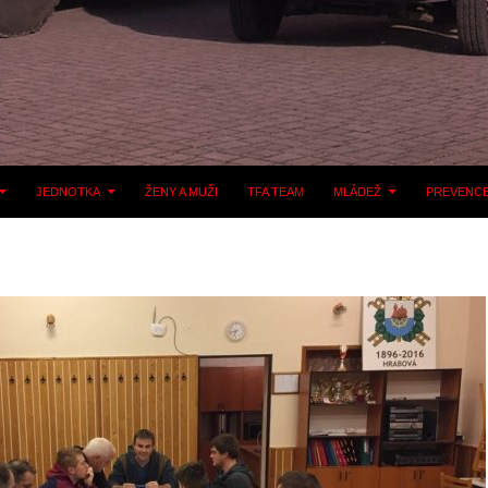
JEDNOTKA
ŽENY A MUŽI
TFA TEAM
MLÁDEŽ
PREVENC