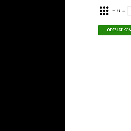
−
6
=