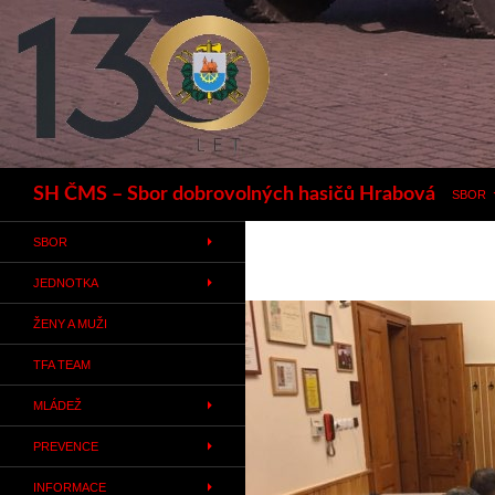
Hledat
SH ČMS – Sbor dobrovolných hasičů Hrabová
SBOR
SBOR
JEDNOTKA
ŽENY A MUŽI
TFA TEAM
MLÁDEŽ
PREVENCE
INFORMACE