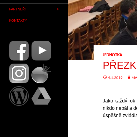
PARTNEŘI
KONTAKTY
JEDNOTKA
PŘEZK
4.1.2019
MA
Jako každý rok 
nikdo nebál a d
úspěšně zvládl