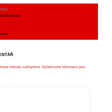
PĚVEK
kového roku
y
ovice
ENTÁŘ
dresa nebude zveřejněna.
Vyžadované informace jsou