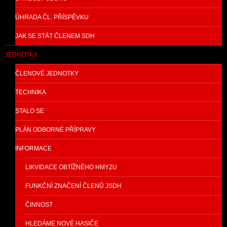
ÚHRADA ČL. PŘÍSPĚVKU
JAK SE STÁT ČLENEM SDH
JEDNOTKA
ČLENOVÉ JEDNOTKY
TECHNIKA
STALO SE
PLÁN ODBORNÉ PŘÍPRAVY
INFORMACE
LIKVIDACE OBTÍŽNÉHO HMYZU
FUNKČNÍ ZNAČENÍ ČLENŮ JSDH
ČINNOST
HLEDÁME NOVÉ HASIČE