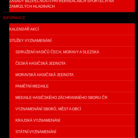
ZÁSADY BEZPEČNOSTI PŘI REKREAČNÍCH SPORTECH NA
ZAMRZLÝCH HLADINÁCH
INFORMACE
KALENDÁŘ AKCÍ
STUŽKY VYZNAMENÁNÍ
SDRUŽENÍ HASIČŮ ČECH, MORAVY A SLEZSKA
ČESKÁ HASIČSKÁ JEDNOTA
MORAVSKÁ HASIČSKÁ JEDNOTA
PAMĚTNÍ MEDAILE
MEDAILE HASIČSKÉHO ZÁCHRANNÉHO SBORU ČR
VYZNAMENÁNÍ SBORŮ, MĚST A OBCÍ
KRAJSKÁ VYZNAMENÁNÍ
STÁTNÍ VYZNAMENÁNÍ