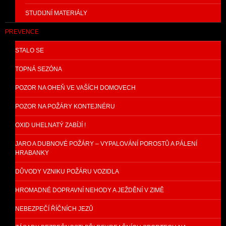
STUDIJNÍ MATERIÁLY
PREVENCE
STALO SE
TOPNÁ SEZÓNA
POZOR NA OHEŇ VE VAŠÍCH DOMOVECH
POZOR NA POŽÁRY KONTEJNÉRU
OXID UHELNATÝ ZABÍJÍ !
JARO A DUBNOVÉ POŽÁRY – VYPALOVÁNÍ POROSTŮ A PÁLENÍ
HRABANKY
DŮVODY VZNIKU POŽÁRU VOZIDLA
HROMADNÉ DOPRAVNÍ NEHODY A JEŽDĚNÍ V ZIMĚ
NEBEZPEČÍ ŘÍČNÍCH JEZŮ