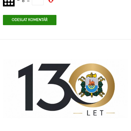
−
8
=