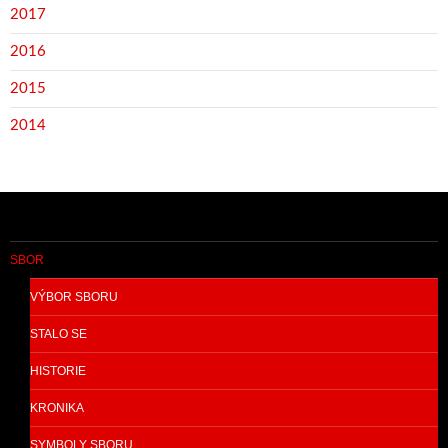
2017
2016
2015
2014
SBOR
VÝBOR SBORU
STALO SE
HISTORIE
KRONIKA
SYMBOLY SBORU