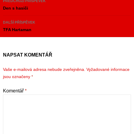
PŘEDCHOZÍ PŘÍSPĚVEK
pro
Den s hasiči
příspěvky
DALŠÍ PŘÍSPĚVEK
TFA Hartaman
NAPSAT KOMENTÁŘ
Vaše e-mailová adresa nebude zveřejněna.
Vyžadované informace
jsou označeny
*
Komentář
*