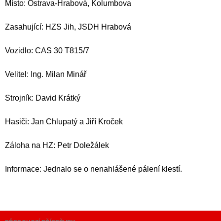
Místo: Ostrava-Hrabová, Kolumbova
Zasahující: HZS Jih, JSDH Hrabová
Vozidlo: CAS 30 T815/7
Velitel: Ing. Milan Minář
Strojník: David Krátký
Hasiči: Jan Chlupatý a Jiří Kroček
Záloha na HZ: Petr Doležálek
Informace: Jednalo se o nenahlášené pálení klestí.
Navigace