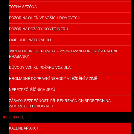
TOPNÁ SEZÓNA
POZOR NA OHEŇ VE VAŠÍCH DOMOVECH
POZOR NA POŽÁRY KONTEJNÉRU
OXID UHELNATÝ ZABÍJÍ !
JARO A DUBNOVÉ POŽÁRY – VYPALOVÁNÍ POROSTŮ A PÁLENÍ
HRABANKY
DŮVODY VZNIKU POŽÁRU VOZIDLA
HROMADNÉ DOPRAVNÍ NEHODY A JEŽDĚNÍ V ZIMĚ
NEBEZPEČÍ ŘÍČNÍCH JEZŮ
ZÁSADY BEZPEČNOSTI PŘI REKREAČNÍCH SPORTECH NA
ZAMRZLÝCH HLADINÁCH
INFORMACE
KALENDÁŘ AKCÍ