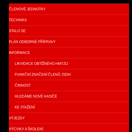
ČLENOVÉ JEDNOTKY
TECHNIKA
STALO SE
PLÁN ODBORNÉ PŘÍPRAVY
INFORMACE
LIKVIDACE OBTÍŽNÉHO HMYZU
FUNKČNÍ ZNAČENÍ ČLENŮ JSDH
ČINNOST
HLEDÁME NOVÉ HASIČE
KE STAŽENÍ
VÝJEZDY
VÝCVIKY A ŠKOLENÍ