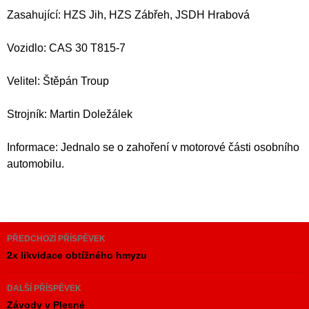
Zasahující: HZS Jih, HZS Zábřeh, JSDH Hrabová
Vozidlo: CAS 30 T815-7
Velitel: Štěpán Troup
Strojník: Martin Doležálek
Informace: Jednalo se o zahoření v motorové části osobního
automobilu.
Navigace
PŘEDCHOZÍ PŘÍSPĚVEK
pro
2x likvidace obtížného hmyzu
příspěvky
DALŠÍ PŘÍSPĚVEK
Závody v Plesné