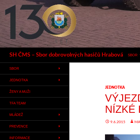
Hledat
SH ČMS – Sbor dobrovolných hasičů Hrabová
SBOR
SBOR
JEDNOTKA
JEDNOTKA
ŽENY A MUŽI
VÝJEZ
TFA TEAM
NÍZKÉ
MLÁDEŽ
9.6.2015
MA
PREVENCE
INFORMACE