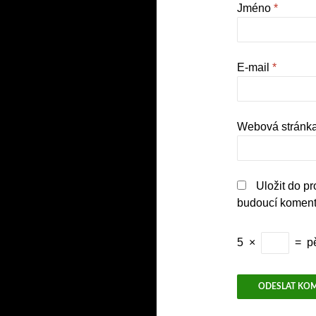
Jméno
*
E-mail
*
Webová stránk
Uložit do p
budoucí koment
5
×
=
p