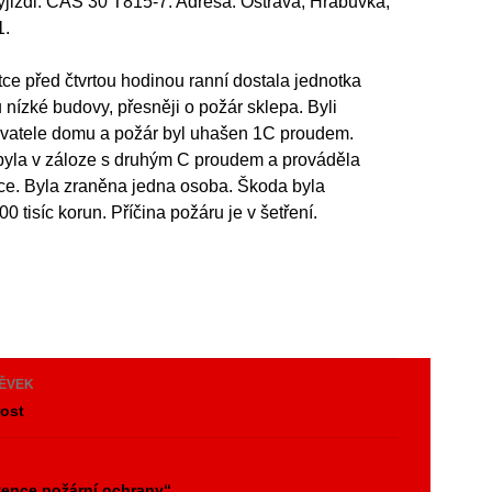
yjizdi: CAS 30 T815-7. Adresa: Ostrava, Hrabuvka,
1.
ce před čtvrtou hodinou ranní dostala jednotka
 nízké budovy, přesněji o požár sklepa. Byli
vatele domu a požár byl uhašen 1C proudem.
byla v záloze s druhým C proudem a prováděla
ce. Byla zraněna jedna osoba. Škoda byla
 tisíc korun. Příčina požáru je v šetření.
PĚVEK
rost
y
ence požární ochrany“