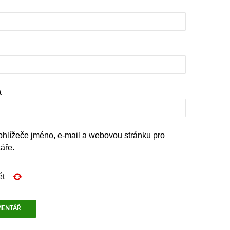
a
rohlížeče jméno, e-mail a webovou stránku pro
áře.
ět