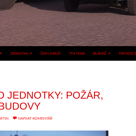
JEDNOTKA
ŽENY A MUŽI
TFA TEAM
MLÁDEŽ
PREVENC
D JEDNOTKY: POŽÁR,
 BUDOVY
RTIN
NAPSAT KOMENTÁŘ