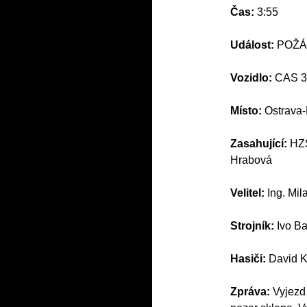
Čas:
3:55
Událost:
POŽÁ
Vozidlo:
CAS 3
Místo:
Ostrava
Zasahující:
HZS
Hrabová
Velitel:
Ing. Mil
Strojník:
Ivo Ba
Hasiči:
David Kr
Zpráva:
Vyjezd