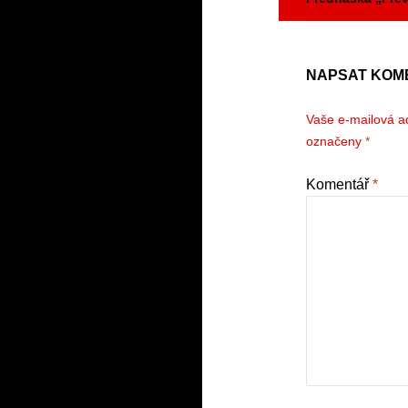
NAPSAT KOM
Vaše e-mailová a
označeny
*
Komentář
*