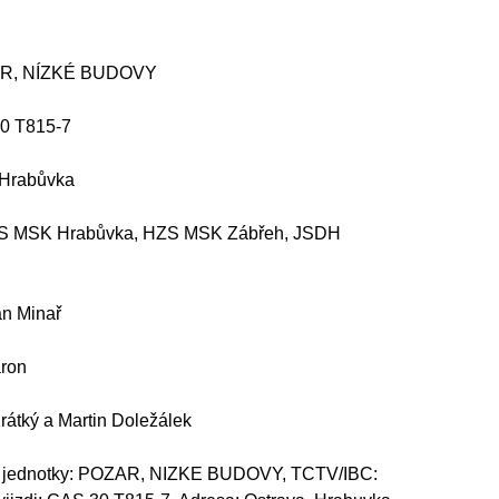
R, NÍZKÉ BUDOVY
0 T815-7
-Hrabůvka
 MSK Hrabůvka, HZS MSK Zábřeh, JSDH
an Minař
ron
átký a Martin Doležálek
 jednotky: POZAR, NIZKE BUDOVY, TCTV/IBC: