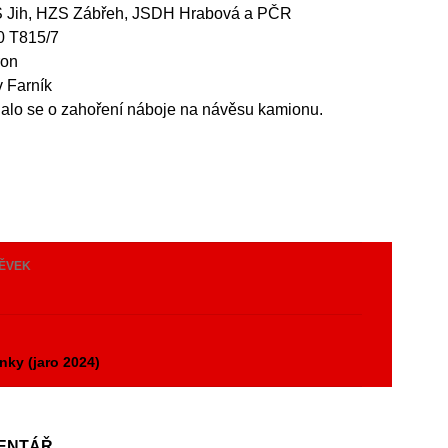
S Jih, HZS Zábřeh, JSDH Hrabová a PČR
0 T815/7
ron
v Farník
nalo se o zahoření náboje na návěsu kamionu.
PĚVEK
y
nky (jaro 2024)
ENTÁŘ