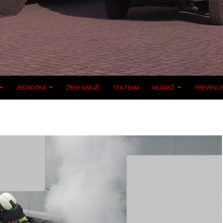
JEDNOTKA
ŽENY A MUŽI
TFA TEAM
MLÁDEŽ
PREVENC