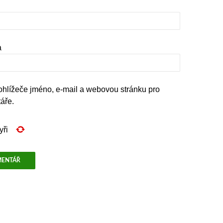
a
rohlížeče jméno, e-mail a webovou stránku pro
áře.
yři