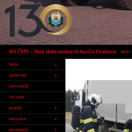
Hledat
SH ČMS – Sbor dobrovolných hasičů Hrabová
SBOR
SBOR
JEDNOTKA
ŽENY A MUŽI
TFA TEAM
MLÁDEŽ
PREVENCE
INFORMACE