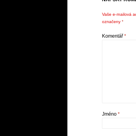
Vaše e-mailová a
označeny
*
Komentář
*
Jméno
*