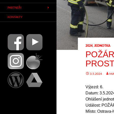
PARTNEŘI
KONTAKTY
2024
,
JEDNOTKA
POŽÁR
PROS
3.5.2024
MA
Výjezd: 6.
Datum: 3.5.202
Ohlášení jednot
Událost: PO
Místo: Ostrava