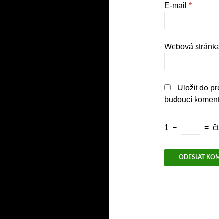
E-mail
*
Webová stránk
Uložit do p
budoucí koment
1
+
=
čt