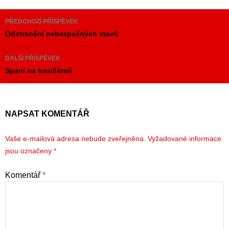
Navigace
PŘEDCHOZÍ PŘÍSPĚVEK
pro
Odstranění nebezpečných stavů
příspěvky
DALŠÍ PŘÍSPĚVEK
Spaní na hasičárně
NAPSAT KOMENTÁŘ
Vaše e-mailová adresa nebude zveřejněna.
Vyžadované informace
jsou označeny
*
Komentář
*