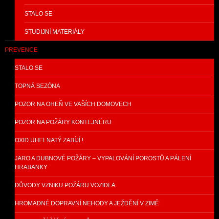
STALO SE
STUDIJNÍ MATERIÁLY
PREVENCE
STALO SE
TOPNÁ SEZÓNA
POZOR NA OHEŇ VE VAŠÍCH DOMOVECH
POZOR NA POŽÁRY KONTEJNÉRU
OXID UHELNATÝ ZABÍJÍ !
JARO A DUBNOVÉ POŽÁRY – VYPALOVÁNÍ POROSTŮ A PÁLENÍ
HRABANKY
DŮVODY VZNIKU POŽÁRU VOZIDLA
HROMADNÉ DOPRAVNÍ NEHODY A JEŽDĚNÍ V ZIMĚ