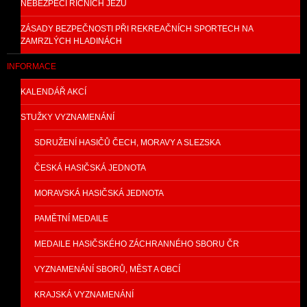
NEBEZPEČÍ ŘÍČNÍCH JEZŮ
ZÁSADY BEZPEČNOSTI PŘI REKREAČNÍCH SPORTECH NA
ZAMRZLÝCH HLADINÁCH
INFORMACE
KALENDÁŘ AKCÍ
STUŽKY VYZNAMENÁNÍ
SDRUŽENÍ HASIČŮ ČECH, MORAVY A SLEZSKA
ČESKÁ HASIČSKÁ JEDNOTA
MORAVSKÁ HASIČSKÁ JEDNOTA
PAMĚTNÍ MEDAILE
MEDAILE HASIČSKÉHO ZÁCHRANNÉHO SBORU ČR
VYZNAMENÁNÍ SBORŮ, MĚST A OBCÍ
KRAJSKÁ VYZNAMENÁNÍ