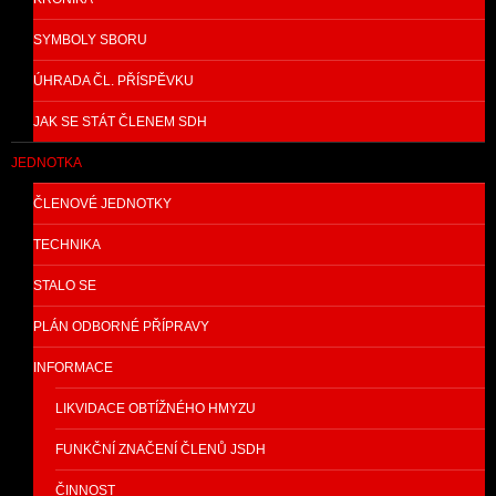
SYMBOLY SBORU
ÚHRADA ČL. PŘÍSPĚVKU
JAK SE STÁT ČLENEM SDH
JEDNOTKA
ČLENOVÉ JEDNOTKY
TECHNIKA
STALO SE
PLÁN ODBORNÉ PŘÍPRAVY
INFORMACE
LIKVIDACE OBTÍŽNÉHO HMYZU
FUNKČNÍ ZNAČENÍ ČLENŮ JSDH
ČINNOST