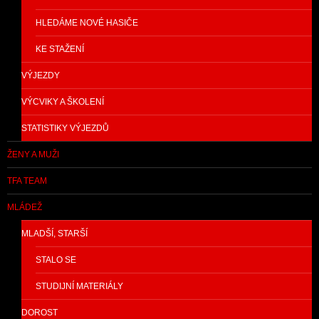
HLEDÁME NOVÉ HASIČE
KE STAŽENÍ
VÝJEZDY
VÝCVIKY A ŠKOLENÍ
STATISTIKY VÝJEZDŮ
ŽENY A MUŽI
TFA TEAM
MLÁDEŽ
MLADŠÍ, STARŠÍ
STALO SE
STUDIJNÍ MATERIÁLY
DOROST