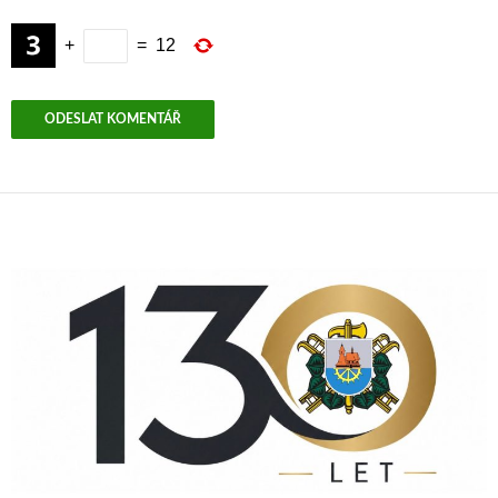
+
=
12