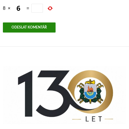
8
×
=