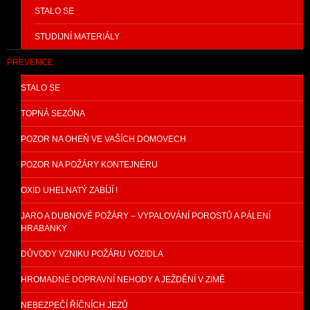
STALO SE
STUDIJNÍ MATERIÁLY
PREVENCE
STALO SE
TOPNÁ SEZÓNA
POZOR NA OHEŇ VE VAŠÍCH DOMOVECH
POZOR NA POŽÁRY KONTEJNÉRU
OXID UHELNATÝ ZABÍJÍ !
JARO A DUBNOVÉ POŽÁRY – VYPALOVÁNÍ POROSTŮ A PÁLENÍ
HRABANKY
DŮVODY VZNIKU POŽÁRU VOZIDLA
HROMADNÉ DOPRAVNÍ NEHODY A JEŽDĚNÍ V ZIMĚ
NEBEZPEČÍ ŘÍČNÍCH JEZŮ