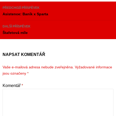
Navigace
PŘEDCHOZÍ PŘÍSPĚVEK
pro
Asistence: Baník x Sparta
příspěvky
DALŠÍ PŘÍSPĚVEK
Štafetová míle
NAPSAT KOMENTÁŘ
Vaše e-mailová adresa nebude zveřejněna.
Vyžadované informace
jsou označeny
*
Komentář
*