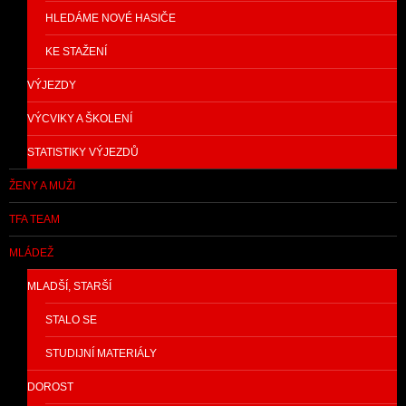
HLEDÁME NOVÉ HASIČE
KE STAŽENÍ
VÝJEZDY
VÝCVIKY A ŠKOLENÍ
STATISTIKY VÝJEZDŮ
ŽENY A MUŽI
TFA TEAM
MLÁDEŽ
MLADŠÍ, STARŠÍ
STALO SE
STUDIJNÍ MATERIÁLY
DOROST