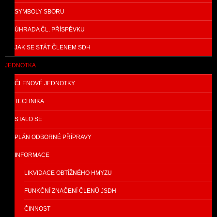
SYMBOLY SBORU
ÚHRADA ČL. PŘÍSPĚVKU
JAK SE STÁT ČLENEM SDH
JEDNOTKA
ČLENOVÉ JEDNOTKY
TECHNIKA
STALO SE
PLÁN ODBORNÉ PŘÍPRAVY
INFORMACE
LIKVIDACE OBTÍŽNÉHO HMYZU
FUNKČNÍ ZNAČENÍ ČLENŮ JSDH
ČINNOST