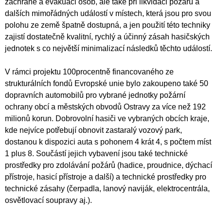
záchraně a evakuaci osob, ale také při likvidaci požárů a
dalších mimořádných událostí v místech, která jsou pro svou
polohu ze země špatně dostupná, a jen použití této techniky
zajistí dostatečně kvalitní, rychlý a účinný zásah hasičských
jednotek s co největší minimalizací následků těchto událostí.
V rámci projektu 100procentně financovaného ze
strukturálních fondů Evropské unie bylo zakoupeno také 50
dopravních automobilů pro vybrané jednotky požární
ochrany obcí a městských obvodů Ostravy za více než 192
milionů korun. Dobrovolní hasiči ve vybraných obcích kraje,
kde nejvíce potřebují obnovit zastaralý vozový park,
dostanou k dispozici auta s pohonem 4 krát 4, s počtem míst
1 plus 8. Součástí jejich vybavení jsou také technické
prostředky pro zdolávání požárů (hadice, proudnice, dýchací
přístroje, hasicí přístroje a další) a technické prostředky pro
technické zásahy (čerpadla, lanový naviják, elektrocentrála,
osvětlovací soupravy aj.).