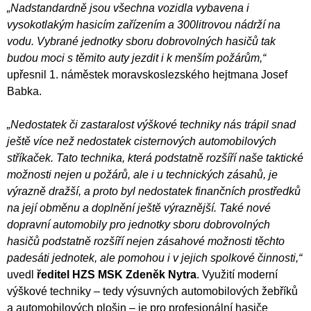
„Nadstandardně jsou všechna vozidla vybavena i
vysokotlakým hasicím zařízením a 300litrovou nádrží na
vodu. Vybrané jednotky sboru dobrovolných hasičů tak
budou moci s těmito auty jezdit i k menším požárům,“
upřesnil 1. náměstek moravskoslezského hejtmana Josef
Babka.
„Nedostatek či zastaralost výškové techniky nás trápil snad
ještě více než nedostatek cisternových automobilových
stříkaček. Tato technika, která podstatně rozšíří naše taktické
možnosti nejen u požárů, ale i u technických zásahů, je
výrazně dražší, a proto byl nedostatek finančních prostředků
na její obměnu a doplnění ještě výraznější. Také nové
dopravní automobily pro jednotky sboru dobrovolných
hasičů podstatně rozšíří nejen zásahové možnosti těchto
padesáti jednotek, ale pomohou i v jejich spolkové činnosti,“
uvedl
ředitel HZS MSK Zdeněk Nytra
. Využití moderní
výškové techniky – tedy výsuvných automobilových žebříků
a automobilových plošin – je pro profesionální hasiče