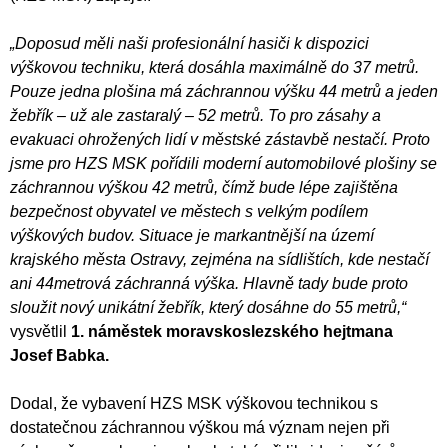
„Doposud měli naši profesionální hasiči k dispozici
výškovou techniku, která dosáhla maximálně do 37 metrů.
Pouze jedna plošina má záchrannou výšku 44 metrů a jeden
žebřík – už ale zastaralý – 52 metrů. To pro zásahy a
evakuaci ohrožených lidí v městské zástavbě nestačí. Proto
jsme pro HZS MSK pořídili moderní automobilové plošiny se
záchrannou výškou 42 metrů, čímž bude lépe zajištěna
bezpečnost obyvatel ve městech s velkým podílem
výškových budov. Situace je markantnější na území
krajského města Ostravy, zejména na sídlištích, kde nestačí
ani 44metrová záchranná výška. Hlavně tady bude proto
sloužit nový unikátní žebřík, který dosáhne do 55 metrů,“
vysvětlil
1. náměstek moravskoslezského hejtmana
Josef Babka.
Dodal, že vybavení HZS MSK výškovou technikou s
dostatečnou záchrannou výškou má význam nejen při