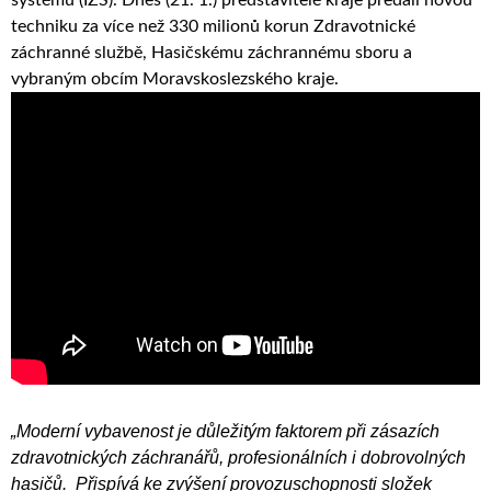
techniku za více než 330 milionů korun Zdravotnické
záchranné službě, Hasičskému záchrannému sboru a
vybraným obcím Moravskoslezského kraje.
„Moderní vybavenost je důležitým faktorem při zásazích
zdravotnických záchranářů, profesionálních i dobrovolných
hasičů. Přispívá ke zvýšení provozuschopnosti složek