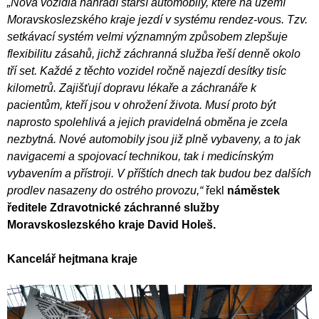
„Nová vozidla nahradí starší automobily, které na území
Moravskoslezského kraje jezdí v systému rendez-vous. Tzv.
setkávací systém velmi významným způsobem zlepšuje
flexibilitu zásahů, jichž záchranná služba řeší denně okolo
tří set. Každé z těchto vozidel ročně najezdí desítky tisíc
kilometrů. Zajišťují dopravu lékaře a záchranáře k
pacientům, kteří jsou v ohrožení života. Musí proto být
naprosto spolehlivá a jejich pravidelná obměna je zcela
nezbytná. Nové automobily jsou již plně vybaveny, a to jak
navigacemi a spojovací technikou, tak i medicínským
vybavením a přístroji. V příštích dnech tak budou bez dalších
prodlev nasazeny do ostrého provozu,“
řekl
náměstek
ředitele Zdravotnické záchranné služby
Moravskoslezského kraje David Holeš.
Kancelář hejtmana kraje