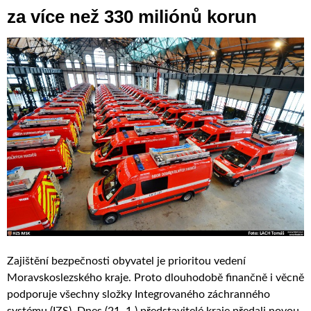
za více než 330 miliónů korun
Zajištění bezpečnosti obyvatel je prioritou vedení
Moravskoslezského kraje. Proto dlouhodobě finančně i věcně
podporuje všechny složky Integrovaného záchranného
systému (IZS). Dnes (21. 1.) představitelé kraje předali novou