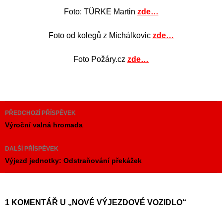
Foto: TÜRKE Martin
zde…
Foto od kolegů z Michálkovic
zde…
Foto Požáry.cz
zde…
Navigace
PŘEDCHOZÍ PŘÍSPĚVEK
pro
Výroční valná hromada
příspěvky
DALŠÍ PŘÍSPĚVEK
Výjezd jednotky: Odstraňování překážek
1 KOMENTÁŘ U „NOVÉ VÝJEZDOVÉ VOZIDLO“