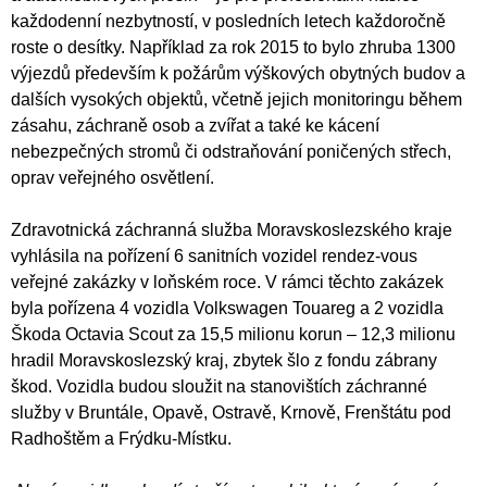
každodenní nezbytností, v posledních letech každoročně
roste o desítky. Například za rok 2015 to bylo zhruba 1300
výjezdů především k požárům výškových obytných budov a
dalších vysokých objektů, včetně jejich monitoringu během
zásahu, záchraně osob a zvířat a také ke kácení
nebezpečných stromů či odstraňování poničených střech,
oprav veřejného osvětlení.
Zdravotnická záchranná služba Moravskoslezského kraje
vyhlásila na pořízení 6 sanitních vozidel rendez-vous
veřejné zakázky v loňském roce. V rámci těchto zakázek
byla pořízena 4 vozidla Volkswagen Touareg a 2 vozidla
Škoda Octavia Scout za 15,5 milionu korun – 12,3 milionu
hradil Moravskoslezský kraj, zbytek šlo z fondu zábrany
škod. Vozidla budou sloužit na stanovištích záchranné
služby v Bruntále, Opavě, Ostravě, Krnově, Frenštátu pod
Radhoštěm a Frýdku-Místku.