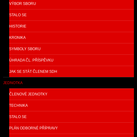
VÝBOR SBORU
STALO SE
HISTORIE
KRONIKA
SYMBOLY SBORU
ÚHRADA ČL. PŘÍSPĚVKU
JAK SE STÁT ČLENEM SDH
JEDNOTKA
ČLENOVÉ JEDNOTKY
TECHNIKA
STALO SE
PLÁN ODBORNÉ PŘÍPRAVY