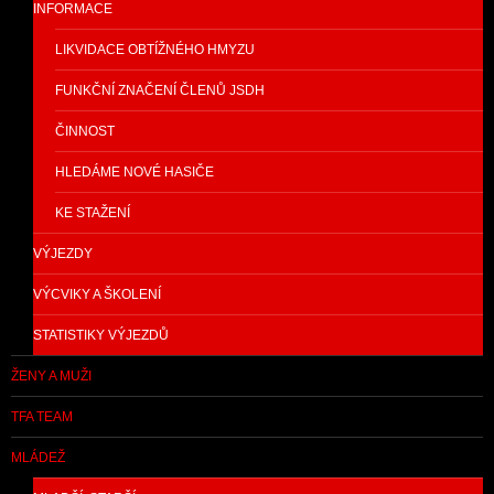
INFORMACE
LIKVIDACE OBTÍŽNÉHO HMYZU
FUNKČNÍ ZNAČENÍ ČLENŮ JSDH
ČINNOST
HLEDÁME NOVÉ HASIČE
KE STAŽENÍ
VÝJEZDY
VÝCVIKY A ŠKOLENÍ
STATISTIKY VÝJEZDŮ
ŽENY A MUŽI
TFA TEAM
MLÁDEŽ