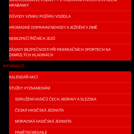
JARO A DUBNOVÉ POŽÁRY – VYPALOVÁNÍ POROSTŮ A PÁLENÍ
HRABANKY
DŮVODY VZNIKU POŽÁRU VOZIDLA
HROMADNÉ DOPRAVNÍ NEHODY A JEŽDĚNÍ V ZIMĚ
NEBEZPEČÍ ŘÍČNÍCH JEZŮ
ZÁSADY BEZPEČNOSTI PŘI REKREAČNÍCH SPORTECH NA
ZAMRZLÝCH HLADINÁCH
INFORMACE
KALENDÁŘ AKCÍ
STUŽKY VYZNAMENÁNÍ
SDRUŽENÍ HASIČŮ ČECH, MORAVY A SLEZSKA
ČESKÁ HASIČSKÁ JEDNOTA
MORAVSKÁ HASIČSKÁ JEDNOTA
PAMĚTNÍ MEDAILE