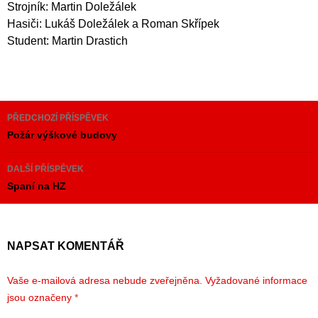
Strojník: Martin Doležálek
Hasiči: Lukáš Doležálek a Roman Skřípek
Student: Martin Drastich
Navigace
PŘEDCHOZÍ PŘÍSPĚVEK
pro
Požár výškové budovy
příspěvky
DALŠÍ PŘÍSPĚVEK
Spaní na HZ
NAPSAT KOMENTÁŘ
Vaše e-mailová adresa nebude zveřejněna.
Vyžadované informace
jsou označeny
*