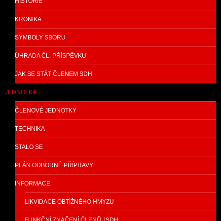
HISTORIE
KRONIKA
SYMBOLY SBORU
ÚHRADA ČL. PŘÍSPĚVKU
JAK SE STÁT ČLENEM SDH
JEDNOTKA
ČLENOVÉ JEDNOTKY
TECHNIKA
STALO SE
PLÁN ODBORNÉ PŘÍPRAVY
INFORMACE
LIKVIDACE OBTÍŽNÉHO HMYZU
FUNKČNÍ ZNAČENÍ ČLENŮ JSDH