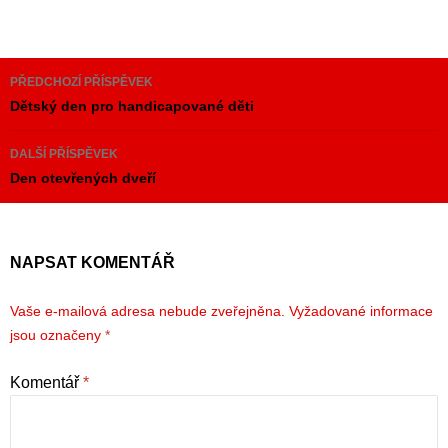
Navigace
PŘEDCHOZÍ PŘÍSPĚVEK
pro
Dětský den pro handicapované děti
příspěvky
DALŠÍ PŘÍSPĚVEK
Den otevřených dveří
NAPSAT KOMENTÁŘ
Vaše e-mailová adresa nebude zveřejněna.
Vyžadované informace
jsou označeny
*
Komentář
*