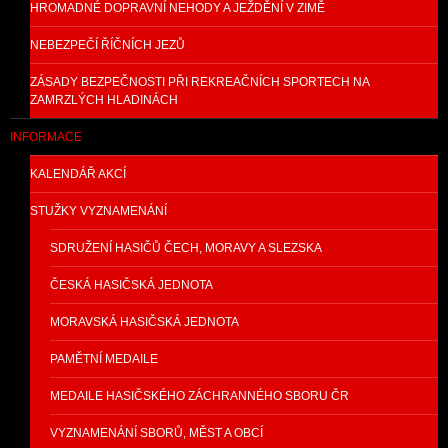
HROMADNÉ DOPRAVNÍ NEHODY A JEŽDĚNÍ V ZIMĚ
NEBEZPEČÍ ŘÍČNÍCH JEZŮ
ZÁSADY BEZPEČNOSTI PŘI REKREAČNÍCH SPORTECH NA
ZAMRZLÝCH HLADINÁCH
INFORMACE
KALENDÁŘ AKCÍ
STUŽKY VYZNAMENÁNÍ
SDRUŽENÍ HASIČŮ ČECH, MORAVY A SLEZSKA
ČESKÁ HASIČSKÁ JEDNOTA
MORAVSKÁ HASIČSKÁ JEDNOTA
PAMĚTNÍ MEDAILE
MEDAILE HASIČSKÉHO ZÁCHRANNÉHO SBORU ČR
VYZNAMENÁNÍ SBORŮ, MĚST A OBCÍ