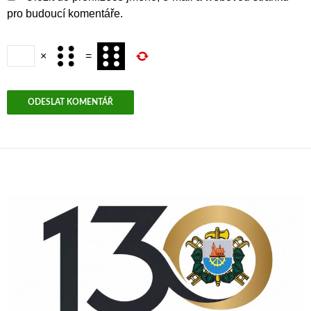
pro budoucí komentáře.
×
=