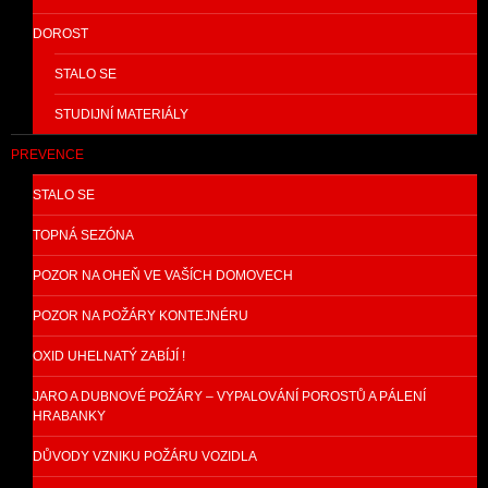
DOROST
STALO SE
STUDIJNÍ MATERIÁLY
PREVENCE
STALO SE
TOPNÁ SEZÓNA
POZOR NA OHEŇ VE VAŠÍCH DOMOVECH
POZOR NA POŽÁRY KONTEJNÉRU
OXID UHELNATÝ ZABÍJÍ !
JARO A DUBNOVÉ POŽÁRY – VYPALOVÁNÍ POROSTŮ A PÁLENÍ
HRABANKY
DŮVODY VZNIKU POŽÁRU VOZIDLA