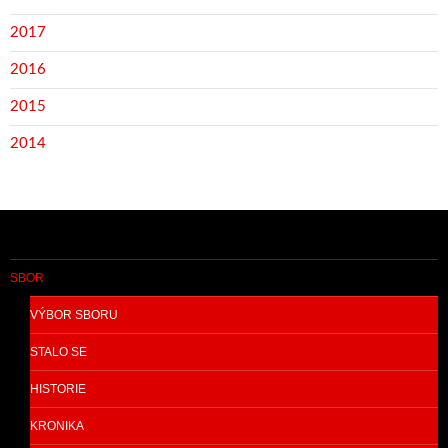
2017
2016
2015
2014
SBOR
VÝBOR SBORU
STALO SE
HISTORIE
KRONIKA