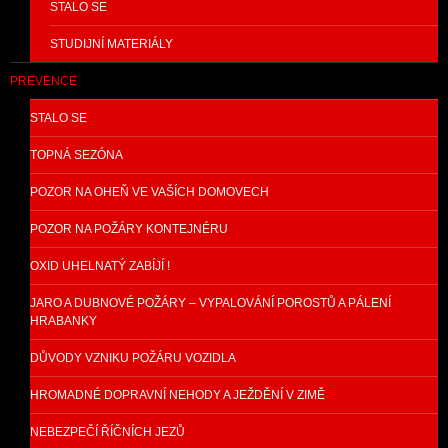
STALO SE
STUDIJNÍ MATERIÁLY
PREVENCE
STALO SE
TOPNÁ SEZÓNA
POZOR NA OHEŇ VE VAŠÍCH DOMOVECH
POZOR NA POŽÁRY KONTEJNÉRU
OXID UHELNATÝ ZABÍJÍ !
JARO A DUBNOVÉ POŽÁRY – VYPALOVÁNÍ POROSTŮ A PÁLENÍ
HRABANKY
DŮVODY VZNIKU POŽÁRU VOZIDLA
HROMADNÉ DOPRAVNÍ NEHODY A JEŽDĚNÍ V ZIMĚ
NEBEZPEČÍ ŘÍČNÍCH JEZŮ