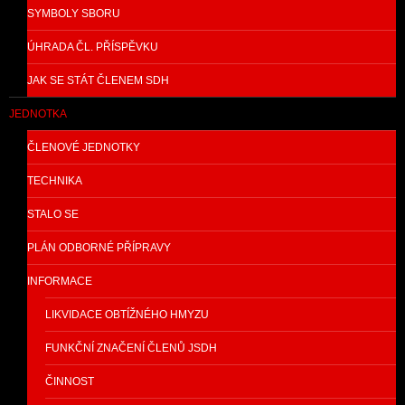
SYMBOLY SBORU
ÚHRADA ČL. PŘÍSPĚVKU
JAK SE STÁT ČLENEM SDH
JEDNOTKA
ČLENOVÉ JEDNOTKY
TECHNIKA
STALO SE
PLÁN ODBORNÉ PŘÍPRAVY
INFORMACE
LIKVIDACE OBTÍŽNÉHO HMYZU
FUNKČNÍ ZNAČENÍ ČLENŮ JSDH
ČINNOST