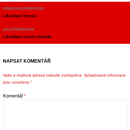
Navigace
PŘEDCHOZÍ PŘÍSPĚVEK
pro
Likvidace hmyzu
příspěvky
DALŠÍ PŘÍSPĚVEK
Likvidace vosího hnízda
NAPSAT KOMENTÁŘ
Vaše e-mailová adresa nebude zveřejněna.
Vyžadované informace
jsou označeny
*
Komentář
*