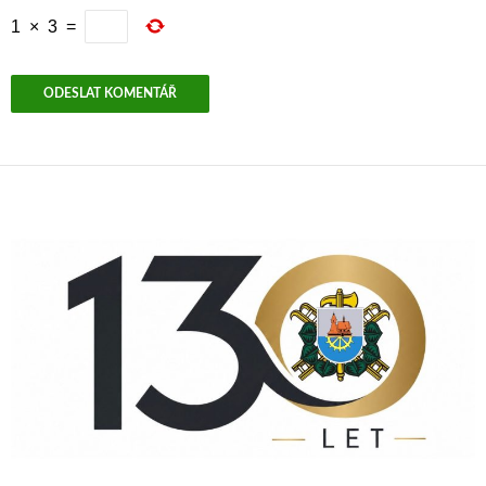
1
×
3
=