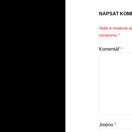
NAPSAT KOM
Vaše e-mailová a
označeny
*
Komentář
*
Jméno
*