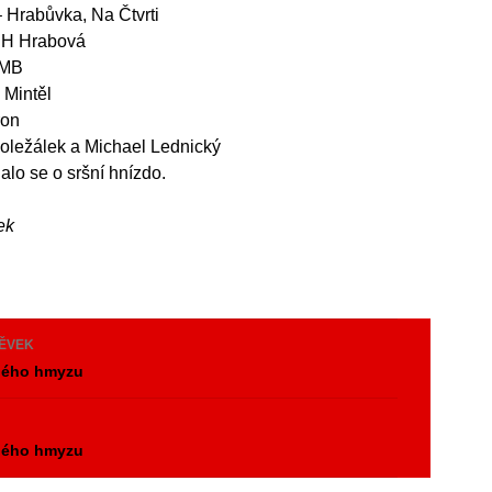
– Hrabůvka, Na Čtvrti
DH Hrabová
 MB
v Mintěl
ron
oležálek a Michael Lednický
alo se o sršní hnízdo.
ek
PĚVEK
žného hmyzu
y
žného hmyzu