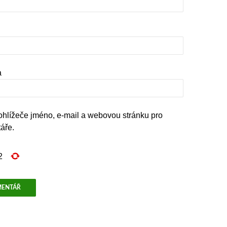
a
rohlížeče jméno, e-mail a webovou stránku pro
áře.
2