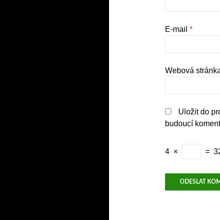
E-mail
*
Webová stránk
Uložit do p
budoucí koment
4
×
=
3