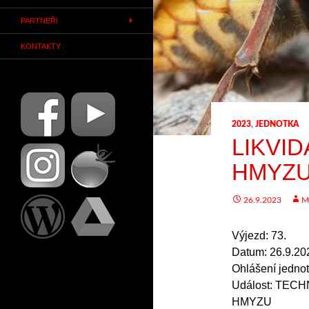
PARTNEŘI
KONTAKTY
2023
,
JEDNOTKA
LIKVI
HMYZ
26.9.2023
M
Výjezd: 73.
Datum: 26.9.20
Ohlášení jednot
Událost: TEC
HMYZU