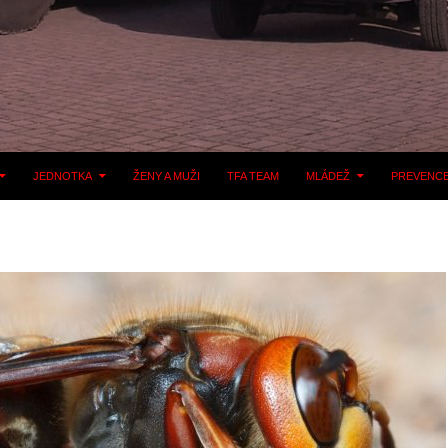
JEDNOTKA
ŽENY A MUŽI
TFA TEAM
MLÁDEŽ
PREVENC