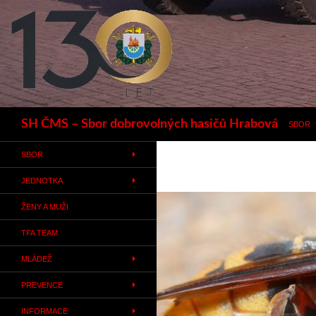
Hledat
SH ČMS – Sbor dobrovolných hasičů Hrabová
SBOR
SBOR
JEDNOTKA
ŽENY A MUŽI
TFA TEAM
MLÁDEŽ
PREVENCE
INFORMACE