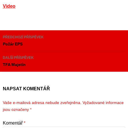
Video
Navigace
PŘEDCHOZÍ PŘÍSPĚVEK
pro
Požár EPS
příspěvky
DALŠÍ PŘÍSPĚVEK
TFA Majetín
NAPSAT KOMENTÁŘ
Vaše e-mailová adresa nebude zveřejněna.
Vyžadované informace
jsou označeny
*
Komentář
*