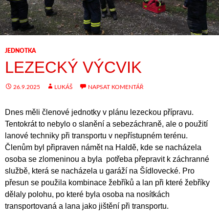
JEDNOTKA
LEZECKÝ VÝCVIK
26.9.2025
LUKÁŠ
NAPSAT KOMENTÁŘ
Dnes měli členové jednotky v plánu lezeckou přípravu.
Tentokrát to nebylo o slanění a sebezáchraně, ale o použití
lanové techniky při transportu v nepřístupném terénu.
Členům byl připraven námět na Haldě, kde se nacházela
osoba se zlomeninou a byla potřeba přepravit k záchranné
službě, která se nacházela u garáží na Šídlovecké. Pro
přesun se použila kombinace žebříků a lan při které žebříky
dělaly polohu, po které byla osoba na nosítkách
transportovaná a lana jako jištění při transportu.