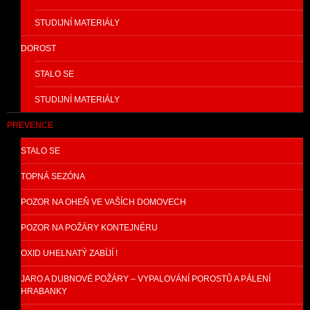
STUDIJNÍ MATERIÁLY
DOROST
STALO SE
STUDIJNÍ MATERIÁLY
PREVENCE
STALO SE
TOPNÁ SEZÓNA
POZOR NA OHEŇ VE VAŠÍCH DOMOVECH
POZOR NA POŽÁRY KONTEJNÉRU
OXID UHELNATÝ ZABÍJÍ !
JARO A DUBNOVÉ POŽÁRY – VYPALOVÁNÍ POROSTŮ A PÁLENÍ
HRABANKY