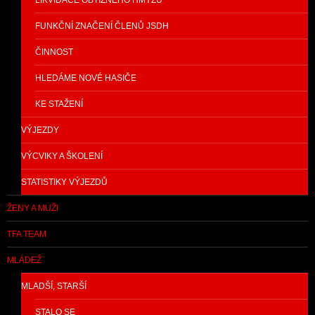
LIKVIDACE OBTÍŽNÉHO HMYZU
FUNKČNÍ ZNAČENÍ ČLENŮ JSDH
ČINNOST
HLEDÁME NOVÉ HASIČE
KE STAŽENÍ
VÝJEZDY
VÝCVIKY A ŠKOLENÍ
STATISTIKY VÝJEZDŮ
ŽENY A MUŽI
TFA TEAM
MLÁDEŽ
MLADŠÍ, STARŠÍ
STALO SE