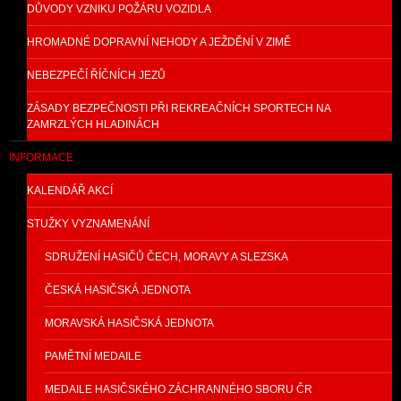
DŮVODY VZNIKU POŽÁRU VOZIDLA
HROMADNÉ DOPRAVNÍ NEHODY A JEŽDĚNÍ V ZIMĚ
NEBEZPEČÍ ŘÍČNÍCH JEZŮ
ZÁSADY BEZPEČNOSTI PŘI REKREAČNÍCH SPORTECH NA
ZAMRZLÝCH HLADINÁCH
INFORMACE
KALENDÁŘ AKCÍ
STUŽKY VYZNAMENÁNÍ
SDRUŽENÍ HASIČŮ ČECH, MORAVY A SLEZSKA
ČESKÁ HASIČSKÁ JEDNOTA
MORAVSKÁ HASIČSKÁ JEDNOTA
PAMĚTNÍ MEDAILE
MEDAILE HASIČSKÉHO ZÁCHRANNÉHO SBORU ČR