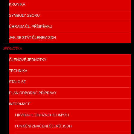
KRONIKA
SYMBOLY SBORU
ÚHRADA ČL. PŘÍSPĚVKU
JAK SE STÁT ČLENEM SDH
JEDNOTKA
ČLENOVÉ JEDNOTKY
TECHNIKA
STALO SE
PLÁN ODBORNÉ PŘÍPRAVY
INFORMACE
LIKVIDACE OBTÍŽNÉHO HMYZU
FUNKČNÍ ZNAČENÍ ČLENŮ JSDH