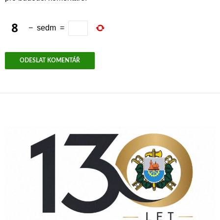
−
sedm
=