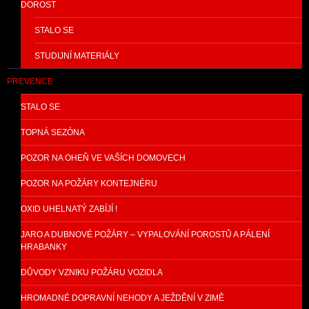
DOROST
STALO SE
STUDIJNÍ MATERIÁLY
PREVENCE
STALO SE
TOPNÁ SEZÓNA
POZOR NA OHEŇ VE VAŠÍCH DOMOVECH
POZOR NA POŽÁRY KONTEJNÉRU
OXID UHELNATÝ ZABÍJÍ !
JARO A DUBNOVÉ POŽÁRY – VYPALOVÁNÍ POROSTŮ A PÁLENÍ
HRABANKY
DŮVODY VZNIKU POŽÁRU VOZIDLA
HROMADNÉ DOPRAVNÍ NEHODY A JEŽDĚNÍ V ZIMĚ