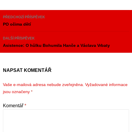
Navigace
PŘEDCHOZÍ PŘÍSPĚVEK
pro
PO očima dětí
příspěvky
DALŠÍ PŘÍSPĚVEK
Asistence: O hůlku Bohumila Hanče a Václava Vrbaty
NAPSAT KOMENTÁŘ
Vaše e-mailová adresa nebude zveřejněna.
Vyžadované informace
jsou označeny
*
Komentář
*