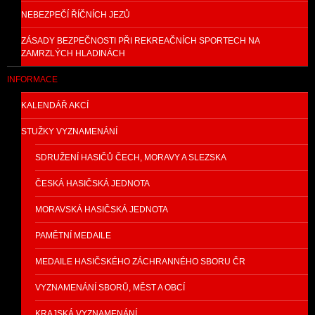
NEBEZPEČÍ ŘÍČNÍCH JEZŮ
ZÁSADY BEZPEČNOSTI PŘI REKREAČNÍCH SPORTECH NA
ZAMRZLÝCH HLADINÁCH
INFORMACE
KALENDÁŘ AKCÍ
STUŽKY VYZNAMENÁNÍ
SDRUŽENÍ HASIČŮ ČECH, MORAVY A SLEZSKA
ČESKÁ HASIČSKÁ JEDNOTA
MORAVSKÁ HASIČSKÁ JEDNOTA
PAMĚTNÍ MEDAILE
MEDAILE HASIČSKÉHO ZÁCHRANNÉHO SBORU ČR
VYZNAMENÁNÍ SBORŮ, MĚST A OBCÍ
KRAJSKÁ VYZNAMENÁNÍ