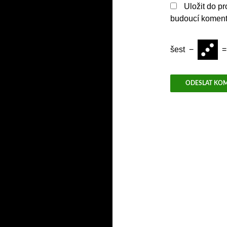
Uložit do p
budoucí koment
šest
−