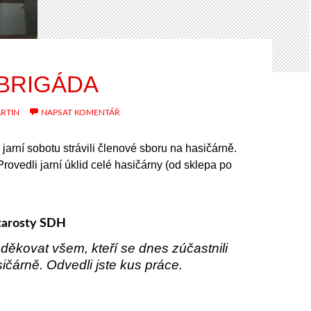
 BRIGÁDA
RTIN
NAPSAT KOMENTÁŘ
jarní sobotu strávili členové sboru na hasičárně.
rovedli jarní úklid celé hasičárny (od sklepa po
tarosty SDH
oděkovat všem, kteří se dnes zúčastnili
ičárně. Odvedli jste kus práce.