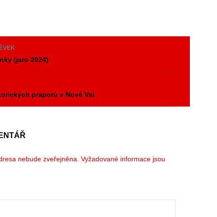
PĚVEK
nky (jaro 2024)
y
storických praporů v Nové Vsi
ENTÁŘ
dresa nebude zveřejněna.
Vyžadované informace jsou