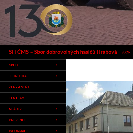
Hledat
SH ČMS – Sbor dobrovolných hasičů Hrabová
SBOR
SBOR
JEDNOTKA
ŽENY A MUŽI
TFA TEAM
MLÁDEŽ
PREVENCE
INFORMACE