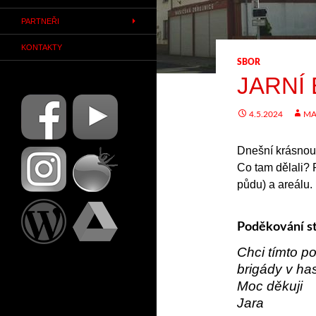
PARTNEŘI
KONTAKTY
SBOR
JARNÍ
4.5.2024
MA
Dnešní krásnou 
Co tam dělali? P
půdu) a areálu.
Poděkování s
Chci tímto p
brigády v has
Moc děkuji
Jara