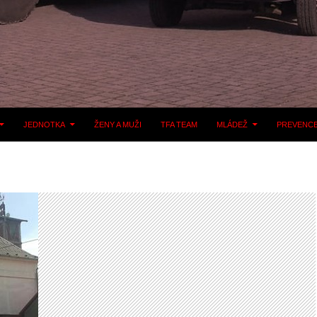
JEDNOTKA
ŽENY A MUŽI
TFA TEAM
MLÁDEŽ
PREVENC