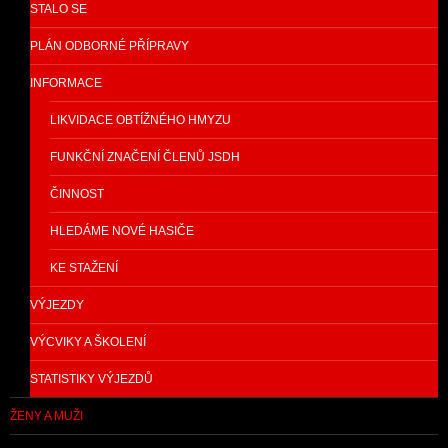
STALO SE
PLÁN ODBORNÉ PŘÍPRAVY
INFORMACE
LIKVIDACE OBTÍŽNÉHO HMYZU
FUNKČNÍ ZNAČENÍ ČLENŮ JSDH
ČINNOST
HLEDÁME NOVÉ HASIČE
KE STAŽENÍ
VÝJEZDY
VÝCVIKY A ŠKOLENÍ
STATISTIKY VÝJEZDŮ
ŽENY A MUŽI