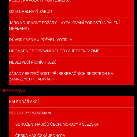
POZOR NA POŽÁRY KONTEJNÉRU
OXID UHELNATÝ ZABÍJÍ !
JARO A DUBNOVÉ POŽÁRY – VYPALOVÁNÍ POROSTŮ A PÁLENÍ
HRABANKY
DŮVODY VZNIKU POŽÁRU VOZIDLA
HROMADNÉ DOPRAVNÍ NEHODY A JEŽDĚNÍ V ZIMĚ
NEBEZPEČÍ ŘÍČNÍCH JEZŮ
ZÁSADY BEZPEČNOSTI PŘI REKREAČNÍCH SPORTECH NA
ZAMRZLÝCH HLADINÁCH
INFORMACE
KALENDÁŘ AKCÍ
STUŽKY VYZNAMENÁNÍ
SDRUŽENÍ HASIČŮ ČECH, MORAVY A SLEZSKA
ČESKÁ HASIČSKÁ JEDNOTA