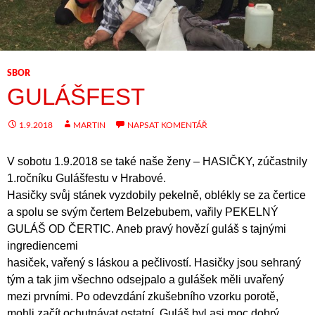
SBOR
GULÁŠFEST
1.9.2018
MARTIN
NAPSAT KOMENTÁŘ
V sobotu 1.9.2018 se také naše ženy – HASIČKY, zúčastnily
1.ročníku Gulášfestu v Hrabové.
Hasičky svůj stánek vyzdobily pekelně, oblékly se za čertice
a spolu se svým čertem Belzebubem, vařily PEKELNÝ
GULÁŠ OD ČERTIC. Aneb pravý hovězí guláš s tajnými
ingrediencemi
hasiček, vařený s láskou a pečlivostí. Hasičky jsou sehraný
tým a tak jim všechno odsejpalo a gulášek měli uvařený
mezi prvními. Po odevzdání zkušebního vzorku porotě,
mohli začít ochutnávat ostatní. Guláš byl asi moc dobrý,