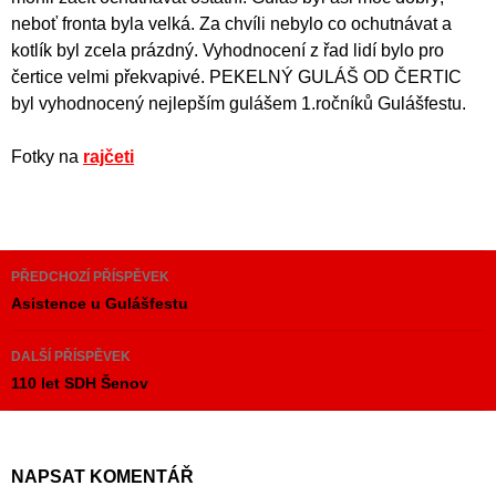
neboť fronta byla velká. Za chvíli nebylo co ochutnávat a
kotlík byl zcela prázdný. Vyhodnocení z řad lidí bylo pro
čertice velmi překvapivé. PEKELNÝ GULÁŠ OD ČERTIC
byl vyhodnocený nejlepším gulášem 1.ročníků Gulášfestu.
Fotky na
rajčeti
Navigace
PŘEDCHOZÍ PŘÍSPĚVEK
pro
Asistence u Gulášfestu
příspěvky
DALŠÍ PŘÍSPĚVEK
110 let SDH Šenov
NAPSAT KOMENTÁŘ