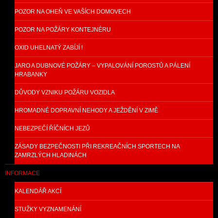
POZOR NA OHEŇ VE VAŠÍCH DOMOVECH
POZOR NA POŽÁRY KONTEJNÉRU
OXID UHELNATÝ ZABÍJÍ !
JARO A DUBNOVÉ POŽÁRY – VYPALOVÁNÍ POROSTŮ A PÁLENÍ
HRABANKY
DŮVODY VZNIKU POŽÁRU VOZIDLA
HROMADNÉ DOPRAVNÍ NEHODY A JEŽDĚNÍ V ZIMĚ
NEBEZPEČÍ ŘÍČNÍCH JEZŮ
ZÁSADY BEZPEČNOSTI PŘI REKREAČNÍCH SPORTECH NA
ZAMRZLÝCH HLADINÁCH
INFORMACE
KALENDÁŘ AKCÍ
STUŽKY VYZNAMENÁNÍ