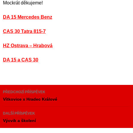
Mockrát děkujeme!
DA 15 Mercedes Benz
CAS 30 Tatra 815-7
HZ Ostrava – Hrabová
DA 15 a CAS 30
Navigace
PŘEDCHOZÍ PŘÍSPĚVEK
pro
Vítkovice x Hradec Králové
příspěvky
DALŠÍ PŘÍSPĚVEK
Výcvik a školení