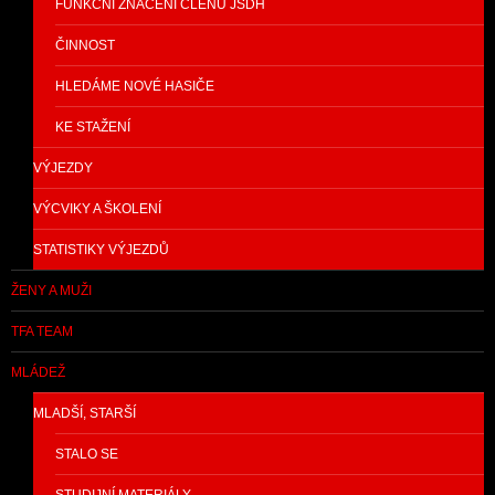
FUNKČNÍ ZNAČENÍ ČLENŮ JSDH
ČINNOST
HLEDÁME NOVÉ HASIČE
KE STAŽENÍ
VÝJEZDY
VÝCVIKY A ŠKOLENÍ
STATISTIKY VÝJEZDŮ
ŽENY A MUŽI
TFA TEAM
MLÁDEŽ
MLADŠÍ, STARŠÍ
STALO SE