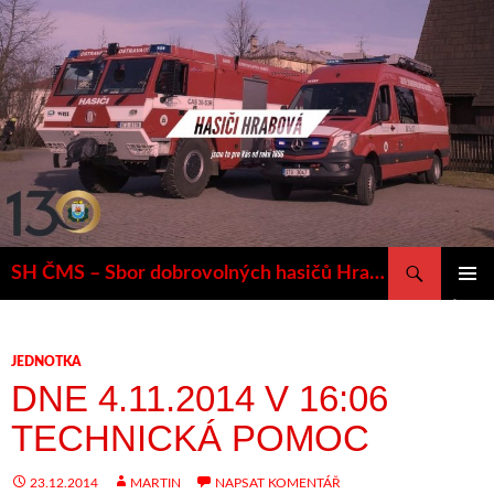
Přejít
k
obsahu
webu
Hledat
SH ČMS – Sbor dobrovolných hasičů Hrabová
ZÁKLAD
NAVIGA
MENU
JEDNOTKA
DNE 4.11.2014 V 16:06
TECHNICKÁ POMOC
23.12.2014
MARTIN
NAPSAT KOMENTÁŘ