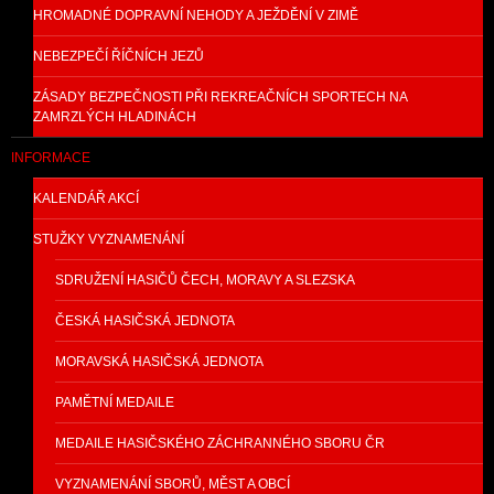
HROMADNÉ DOPRAVNÍ NEHODY A JEŽDĚNÍ V ZIMĚ
NEBEZPEČÍ ŘÍČNÍCH JEZŮ
ZÁSADY BEZPEČNOSTI PŘI REKREAČNÍCH SPORTECH NA
ZAMRZLÝCH HLADINÁCH
INFORMACE
KALENDÁŘ AKCÍ
STUŽKY VYZNAMENÁNÍ
SDRUŽENÍ HASIČŮ ČECH, MORAVY A SLEZSKA
ČESKÁ HASIČSKÁ JEDNOTA
MORAVSKÁ HASIČSKÁ JEDNOTA
PAMĚTNÍ MEDAILE
MEDAILE HASIČSKÉHO ZÁCHRANNÉHO SBORU ČR
VYZNAMENÁNÍ SBORŮ, MĚST A OBCÍ