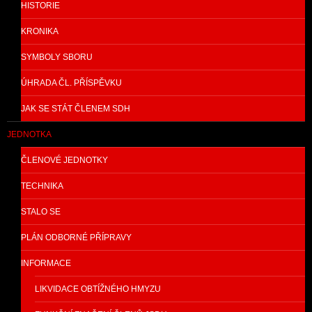
HISTORIE
KRONIKA
SYMBOLY SBORU
ÚHRADA ČL. PŘÍSPĚVKU
JAK SE STÁT ČLENEM SDH
JEDNOTKA
ČLENOVÉ JEDNOTKY
TECHNIKA
STALO SE
PLÁN ODBORNÉ PŘÍPRAVY
INFORMACE
LIKVIDACE OBTÍŽNÉHO HMYZU