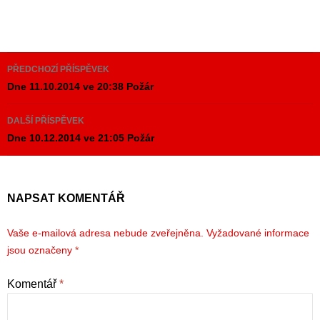
Navigace
PŘEDCHOZÍ PŘÍSPĚVEK
pro
Dne 11.10.2014 ve 20:38 Požár
příspěvky
DALŠÍ PŘÍSPĚVEK
Dne 10.12.2014 ve 21:05 Požár
NAPSAT KOMENTÁŘ
Vaše e-mailová adresa nebude zveřejněna.
Vyžadované informace
jsou označeny
*
Komentář
*