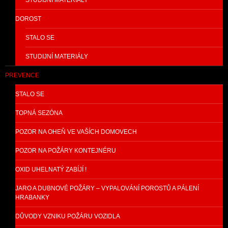
STUDIJNÍ MATERIÁLY
DOROST
STALO SE
STUDIJNÍ MATERIÁLY
PREVENCE
STALO SE
TOPNÁ SEZÓNA
POZOR NA OHEŇ VE VAŠÍCH DOMOVECH
POZOR NA POŽÁRY KONTEJNÉRU
OXID UHELNATÝ ZABÍJÍ !
JARO A DUBNOVÉ POŽÁRY – VYPALOVÁNÍ POROSTŮ A PÁLENÍ
HRABANKY
DŮVODY VZNIKU POŽÁRU VOZIDLA