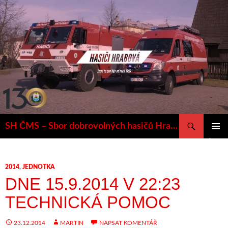
Přejít
k
obsahu
webu
Hledat
SH ČMS – Sbor dobrovolných hasičů Hrabová
ZÁKLAD
NAVIGA
MENU
2014
,
JEDNOTKA
DNE 15.9.2014 V 22:23
TECHNICKÁ POMOC
23.12.2014
MARTIN
NAPSAT KOMENTÁŘ