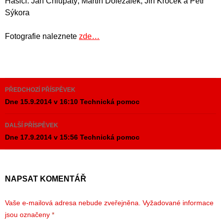
Hasiči: Jan Chlupatý, Martin Doležálek, Jiří Kroček a Petr
Sýkora
Fotografie naleznete
zde…
Navigace
PŘEDCHOZÍ PŘÍSPĚVEK
pro
Dne 15.9.2014 v 16:10 Technická pomoc
příspěvky
DALŠÍ PŘÍSPĚVEK
Dne 17.9.2014 v 15:56 Technická pomoc
NAPSAT KOMENTÁŘ
Vaše e-mailová adresa nebude zveřejněna.
Vyžadované informace
jsou označeny
*