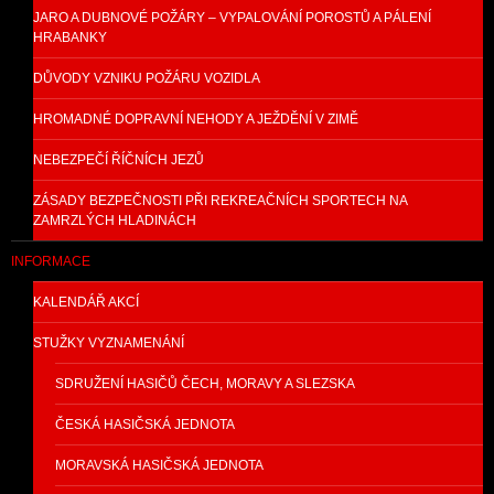
JARO A DUBNOVÉ POŽÁRY – VYPALOVÁNÍ POROSTŮ A PÁLENÍ
HRABANKY
DŮVODY VZNIKU POŽÁRU VOZIDLA
HROMADNÉ DOPRAVNÍ NEHODY A JEŽDĚNÍ V ZIMĚ
NEBEZPEČÍ ŘÍČNÍCH JEZŮ
ZÁSADY BEZPEČNOSTI PŘI REKREAČNÍCH SPORTECH NA
ZAMRZLÝCH HLADINÁCH
INFORMACE
KALENDÁŘ AKCÍ
STUŽKY VYZNAMENÁNÍ
SDRUŽENÍ HASIČŮ ČECH, MORAVY A SLEZSKA
ČESKÁ HASIČSKÁ JEDNOTA
MORAVSKÁ HASIČSKÁ JEDNOTA