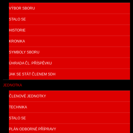
VÝBOR SBORU
STALO SE
HISTORIE
KRONIKA
SYMBOLY SBORU
ÚHRADA ČL. PŘÍSPĚVKU
JAK SE STÁT ČLENEM SDH
JEDNOTKA
ČLENOVÉ JEDNOTKY
TECHNIKA
STALO SE
PLÁN ODBORNÉ PŘÍPRAVY