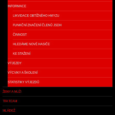
INFORMACE
LIKVIDACE OBTÍŽNÉHO HMYZU
FUNKČNÍ ZNAČENÍ ČLENŮ JSDH
ČINNOST
HLEDÁME NOVÉ HASIČE
KE STAŽENÍ
VÝJEZDY
VÝCVIKY A ŠKOLENÍ
STATISTIKY VÝJEZDŮ
ŽENY A MUŽI
TFA TEAM
MLÁDEŽ