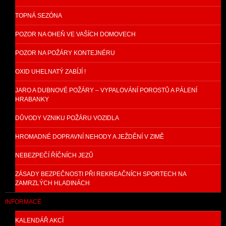
TOPNÁ SEZÓNA
POZOR NA OHEŇ VE VAŠÍCH DOMOVECH
POZOR NA POŽÁRY KONTEJNÉRU
OXID UHELNATÝ ZABÍJÍ !
JARO A DUBNOVÉ POŽÁRY – VYPALOVÁNÍ POROSTŮ A PÁLENÍ
HRABANKY
DŮVODY VZNIKU POŽÁRU VOZIDLA
HROMADNÉ DOPRAVNÍ NEHODY A JEŽDĚNÍ V ZIMĚ
NEBEZPEČÍ ŘÍČNÍCH JEZŮ
ZÁSADY BEZPEČNOSTI PŘI REKREAČNÍCH SPORTECH NA
ZAMRZLÝCH HLADINÁCH
INFORMACE
KALENDÁŘ AKCÍ