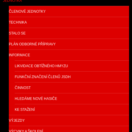
JEDNOTKA
ČLENOVÉ JEDNOTKY
TECHNIKA
STALO SE
PLÁN ODBORNÉ PŘÍPRAVY
INFORMACE
LIKVIDACE OBTÍŽNÉHO HMYZU
FUNKČNÍ ZNAČENÍ ČLENŮ JSDH
ČINNOST
HLEDÁME NOVÉ HASIČE
KE STAŽENÍ
VÝJEZDY
VÝCVIKY A ŠKOLENÍ