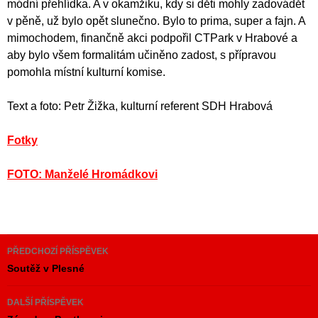
módní přehlídka. A v okamžiku, kdy si děti mohly zadovádět
v pěně, už bylo opět slunečno. Bylo to prima, super a fajn. A
mimochodem, finančně akci podpořil CTPark v Hrabové a
aby bylo všem formalitám učiněno zadost, s přípravou
pomohla místní kulturní komise.
Text a foto: Petr Žižka, kulturní referent SDH Hrabová
Fotky
FOTO: Manželé Hromádkovi
Navigace
PŘEDCHOZÍ PŘÍSPĚVEK
pro
Soutěž v Plesné
příspěvky
DALŠÍ PŘÍSPĚVEK