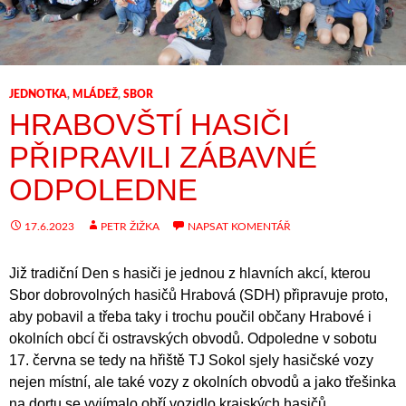
JEDNOTKA
,
MLÁDEŽ
,
SBOR
HRABOVŠTÍ HASIČI
PŘIPRAVILI ZÁBAVNÉ
ODPOLEDNE
17.6.2023
PETR ŽIŽKA
NAPSAT KOMENTÁŘ
Již tradiční Den s hasiči je jednou z hlavních akcí, kterou
Sbor dobrovolných hasičů Hrabová (SDH) připravuje proto,
aby pobavil a třeba taky i trochu poučil občany Hrabové i
okolních obcí či ostravských obvodů. Odpoledne v sobotu
17. června se tedy na hřiště TJ Sokol sjely hasičské vozy
nejen místní, ale také vozy z okolních obvodů a jako třešinka
na dortu se vyjímalo obří vozidlo krajských hasičů.