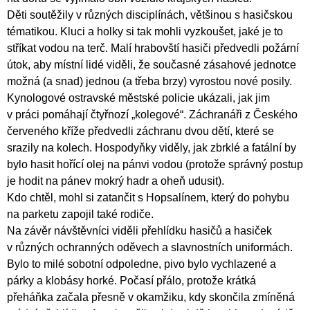
Děti soutěžily v různých disciplínách, většinou s hasičskou
tématikou. Kluci a holky si tak mohli vyzkoušet, jaké je to
stříkat vodou na terč. Malí hrabovští hasiči předvedli požární
útok, aby místní lidé viděli, že současné zásahové jednotce
možná (a snad) jednou (a třeba brzy) vyrostou nové posily.
Kynologové ostravské městské policie ukázali, jak jim
v práci pomáhají čtyřnozí „kolegové“. Záchranáři z Českého
červeného kříže předvedli záchranu dvou dětí, které se
srazily na kolech. Hospodyňky viděly, jak zbrklé a fatální by
bylo hasit hořící olej na pánvi vodou (protože správný postup
je hodit na pánev mokrý hadr a oheň udusit).
Kdo chtěl, mohl si zatančit s Hopsalínem, který do pohybu
na parketu zapojil také rodiče.
Na závěr návštěvníci viděli přehlídku hasičů a hasiček
v různých ochranných oděvech a slavnostních uniformách.
Bylo to milé sobotní odpoledne, pivo bylo vychlazené a
párky a klobásy horké. Počasí přálo, protože krátká
přeháňka začala přesně v okamžiku, kdy skončila zmíněná