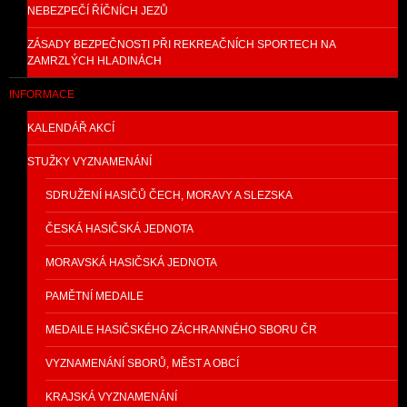
NEBEZPEČÍ ŘÍČNÍCH JEZŮ
ZÁSADY BEZPEČNOSTI PŘI REKREAČNÍCH SPORTECH NA
ZAMRZLÝCH HLADINÁCH
INFORMACE
KALENDÁŘ AKCÍ
STUŽKY VYZNAMENÁNÍ
SDRUŽENÍ HASIČŮ ČECH, MORAVY A SLEZSKA
ČESKÁ HASIČSKÁ JEDNOTA
MORAVSKÁ HASIČSKÁ JEDNOTA
PAMĚTNÍ MEDAILE
MEDAILE HASIČSKÉHO ZÁCHRANNÉHO SBORU ČR
VYZNAMENÁNÍ SBORŮ, MĚST A OBCÍ
KRAJSKÁ VYZNAMENÁNÍ