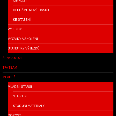
ČINNOST
HLEDÁME NOVÉ HASIČE
KE STAŽENÍ
VÝJEZDY
VÝCVIKY A ŠKOLENÍ
STATISTIKY VÝJEZDŮ
ŽENY A MUŽI
TFA TEAM
MLÁDEŽ
MLADŠÍ, STARŠÍ
STALO SE
STUDIJNÍ MATERIÁLY
DOROST