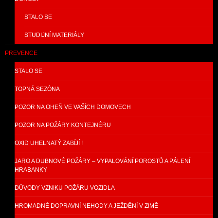
STALO SE
STUDIJNÍ MATERIÁLY
PREVENCE
STALO SE
TOPNÁ SEZÓNA
POZOR NA OHEŇ VE VAŠÍCH DOMOVECH
POZOR NA POŽÁRY KONTEJNÉRU
OXID UHELNATÝ ZABÍJÍ !
JARO A DUBNOVÉ POŽÁRY – VYPALOVÁNÍ POROSTŮ A PÁLENÍ
HRABANKY
DŮVODY VZNIKU POŽÁRU VOZIDLA
HROMADNÉ DOPRAVNÍ NEHODY A JEŽDĚNÍ V ZIMĚ