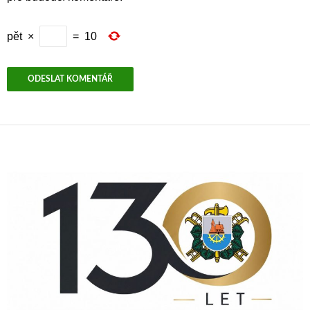
pět
×
=
10