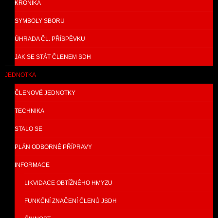
KRONIKA
SYMBOLY SBORU
ÚHRADA ČL. PŘÍSPĚVKU
JAK SE STÁT ČLENEM SDH
JEDNOTKA
ČLENOVÉ JEDNOTKY
TECHNIKA
STALO SE
PLÁN ODBORNÉ PŘÍPRAVY
INFORMACE
LIKVIDACE OBTÍŽNÉHO HMYZU
FUNKČNÍ ZNAČENÍ ČLENŮ JSDH