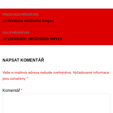
Navigace
PŘEDCHOZÍ PŘÍSPĚVEK
pro
2x likvidace obtížného hmyzu
příspěvky
DALŠÍ PŘÍSPĚVEK
3X LIKVIDACE OBTÍŽNÉHO HMYZU
NAPSAT KOMENTÁŘ
Vaše e-mailová adresa nebude zveřejněna.
Vyžadované informace
jsou označeny
*
Komentář
*