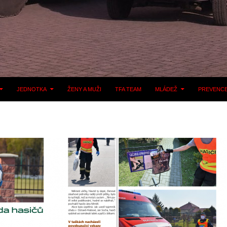
JEDNOTKA
ŽENY A MUŽI
TFA TEAM
MLÁDEŽ
PREVENC