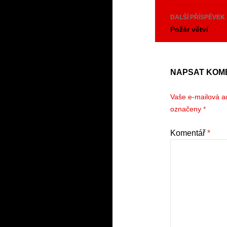
příspěvk
DALŠÍ PŘÍSPĚVEK
Požár větví
NAPSAT KOM
Vaše e-mailová a
označeny
*
Komentář
*