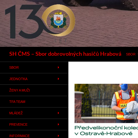
Hledat
SH ČMS – Sbor dobrovolných hasičů Hrabová
SBOR
SBOR
JEDNOTKA
ŽENY A MUŽI
TFA TEAM
MLÁDEŽ
PREVENCE
INFORMACE