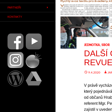
PARTNEŘI
KONTAKTY
JEDNOTKA
,
SBOR
DALŠÍ
REVU
9.4.2020
JA
V právě vycháze
který pojednává
od občanů Hrabo
referent Mgr. Pe
zajistil v uved