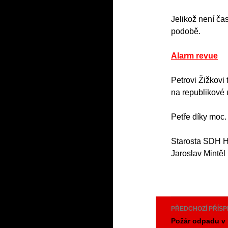
Jelikož není ča
podobě.
Alarm revue
Petrovi Žižkovi
na republikové
Petře díky moc.
Starosta SDH 
Jaroslav Mintěl
Navigace
PŘEDCHOZÍ PŘÍS
pro
Požár odpadu v 