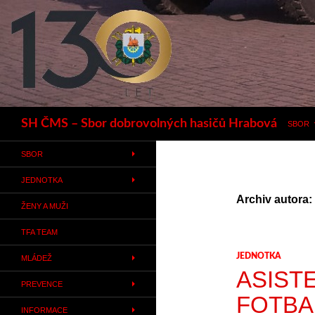
Hledat
SH ČMS – Sbor dobrovolných hasičů Hrabová
SBOR
SBOR
JEDNOTKA
Archiv autora:
ŽENY A MUŽI
TFA TEAM
JEDNOTKA
MLÁDEŽ
ASIST
PREVENCE
FOTBA
INFORMACE