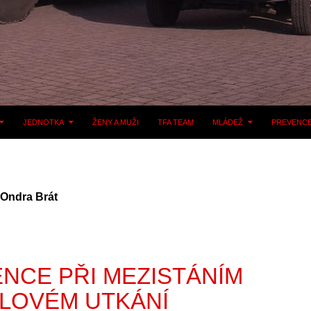
JEDNOTKA
ŽENY A MUŽI
TFA TEAM
MLÁDEŽ
PREVENC
 Ondra Brát
ENCE PŘI MEZISTÁNÍM
LOVÉM UTKÁNÍ