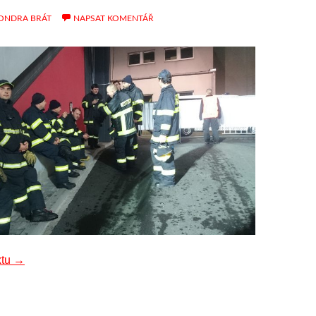
ONDRA BRÁT
NAPSAT KOMENTÁŘ
Asistence při mezistáním fotbalovém utkání
xtu
→