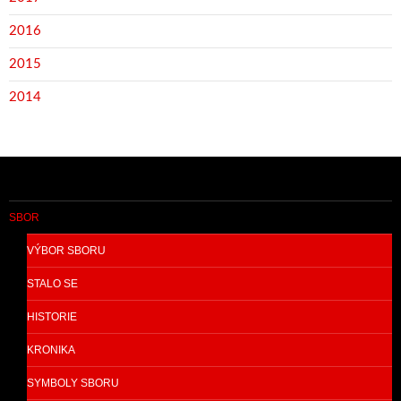
2016
2015
2014
SBOR
VÝBOR SBORU
STALO SE
HISTORIE
KRONIKA
SYMBOLY SBORU