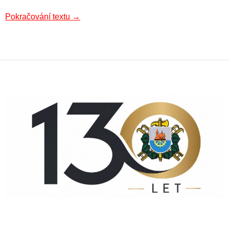
Hasičský ples 2017
Pokračování textu
→