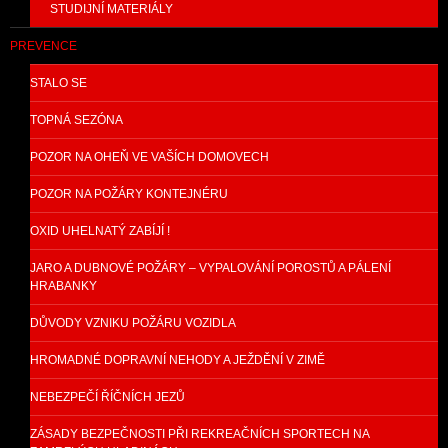
STUDIJNÍ MATERIÁLY
PREVENCE
STALO SE
TOPNÁ SEZÓNA
POZOR NA OHEŇ VE VAŠÍCH DOMOVECH
POZOR NA POŽÁRY KONTEJNÉRU
OXID UHELNATÝ ZABÍJÍ !
JARO A DUBNOVÉ POŽÁRY – VYPALOVÁNÍ POROSTŮ A PÁLENÍ
HRABANKY
DŮVODY VZNIKU POŽÁRU VOZIDLA
HROMADNÉ DOPRAVNÍ NEHODY A JEŽDĚNÍ V ZIMĚ
NEBEZPEČÍ ŘÍČNÍCH JEZŮ
ZÁSADY BEZPEČNOSTI PŘI REKREAČNÍCH SPORTECH NA