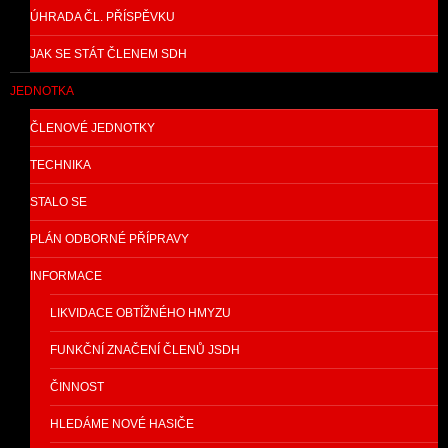
ÚHRADA ČL. PŘÍSPĚVKU
JAK SE STÁT ČLENEM SDH
JEDNOTKA
ČLENOVÉ JEDNOTKY
TECHNIKA
STALO SE
PLÁN ODBORNÉ PŘÍPRAVY
INFORMACE
LIKVIDACE OBTÍŽNÉHO HMYZU
FUNKČNÍ ZNAČENÍ ČLENŮ JSDH
ČINNOST
HLEDÁME NOVÉ HASIČE