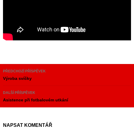
Navigace
PŘEDCHOZÍ PŘÍSPĚVEK
pro
Výroba svíčky
příspěvky
DALŠÍ PŘÍSPĚVEK
Asistence při fotbalovém utkání
NAPSAT KOMENTÁŘ