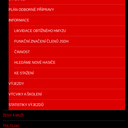
PLÁN ODBORNÉ PŘÍPRAVY
INFORMACE
LIKVIDACE OBTÍŽNÉHO HMYZU
FUNKČNÍ ZNAČENÍ ČLENŮ JSDH
ČINNOST
HLEDÁME NOVÉ HASIČE
KE STAŽENÍ
VÝJEZDY
VÝCVIKY A ŠKOLENÍ
STATISTIKY VÝJEZDŮ
ŽENY A MUŽI
TFA TEAM