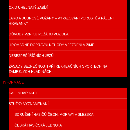
OXID UHELNATÝ ZABÍJÍ !
JARO A DUBNOVÉ POŽÁRY – VYPALOVÁNÍ POROSTŮ A PÁLENÍ
HRABANKY
DŮVODY VZNIKU POŽÁRU VOZIDLA
HROMADNÉ DOPRAVNÍ NEHODY A JEŽDĚNÍ V ZIMĚ
NEBEZPEČÍ ŘÍČNÍCH JEZŮ
ZÁSADY BEZPEČNOSTI PŘI REKREAČNÍCH SPORTECH NA
ZAMRZLÝCH HLADINÁCH
INFORMACE
KALENDÁŘ AKCÍ
STUŽKY VYZNAMENÁNÍ
SDRUŽENÍ HASIČŮ ČECH, MORAVY A SLEZSKA
ČESKÁ HASIČSKÁ JEDNOTA