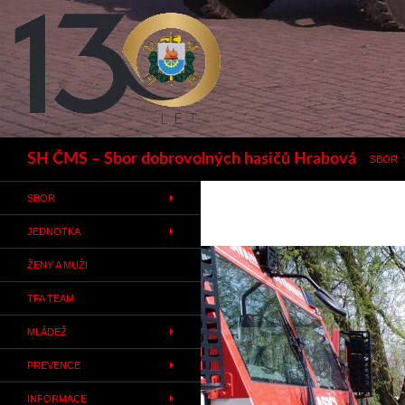
Hledat
SH ČMS – Sbor dobrovolných hasičů Hrabová
SBOR
SBOR
JEDNOTKA
ŽENY A MUŽI
TFA TEAM
MLÁDEŽ
PREVENCE
INFORMACE