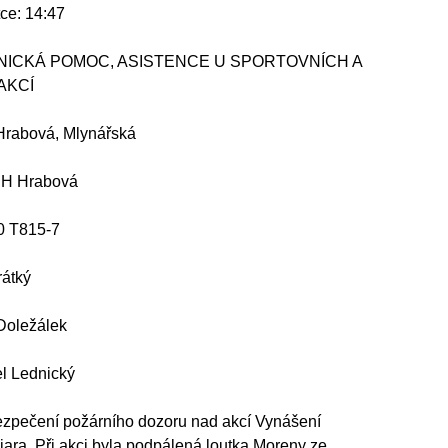
ce: 14:47
HNICKÁ POMOC, ASISTENCE U SPORTOVNÍCH A
AKCÍ
-Hrabová, Mlynářská
DH Hrabová
0 T815-7
rátký
 Doležálek
el Lednický
ezpečení požárního dozoru nad akcí Vynášení
 jara. Při akci byla podpálená loutka Moreny ze