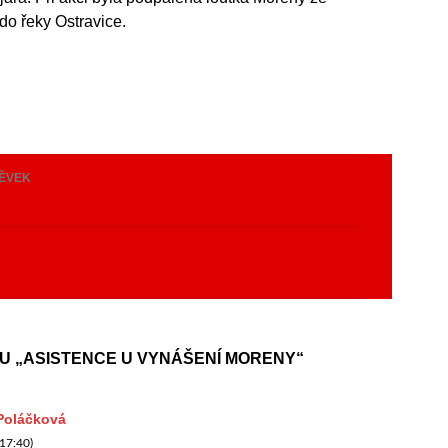
do řeky Ostravice.
PĚVEK
y
U „ASISTENCE U VYNÁŠENÍ MORENY“
Poláčková
17:40)