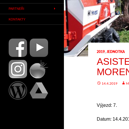
PARTNEŘI
KONTAKTY
2019
,
JEDNOTKA
ASIST
MORE
14.4.2019
M
Výjezd: 7.
Datum: 14.4.20