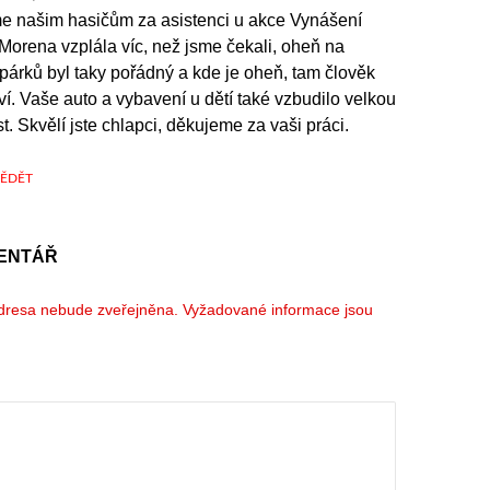
 našim hasičům za asistenci u akce Vynášení
Morena vzplála víc, než jsme čekali, oheň na
párků byl taky pořádný a kde je oheň, tam člověk
ví. Vaše auto a vybavení u dětí také vzbudilo velkou
t. Skvělí jste chlapci, děkujeme za vaši práci.
ĚDĚT
ENTÁŘ
dresa nebude zveřejněna.
Vyžadované informace jsou