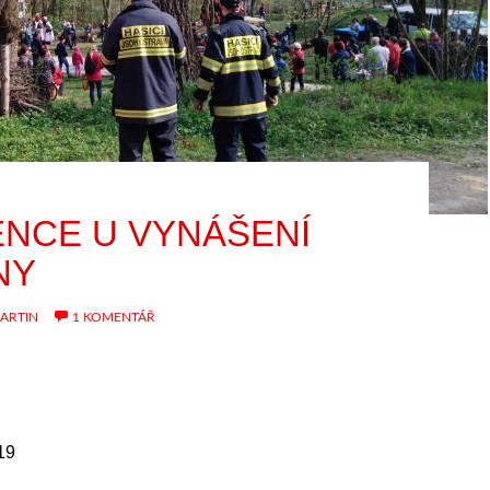
ENCE U VYNÁŠENÍ
NY
ARTIN
1 KOMENTÁŘ
19