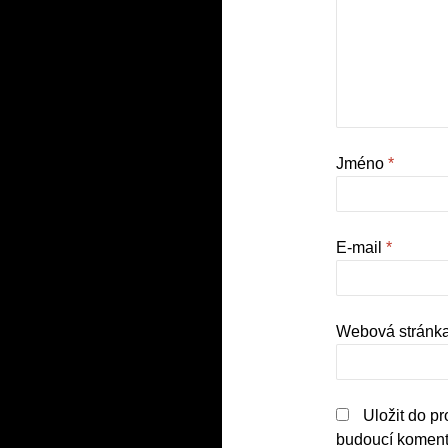
Jméno
*
E-mail
*
Webová stránk
Uložit do p
budoucí koment