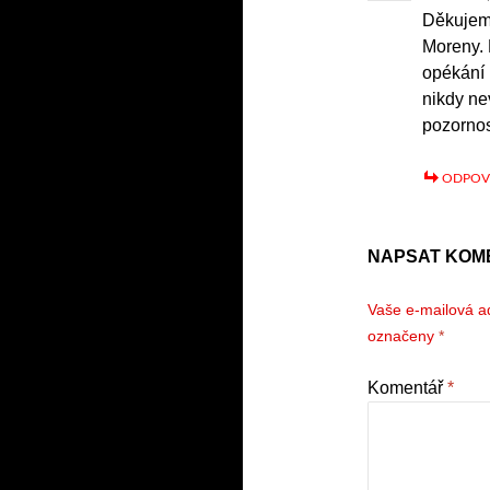
Děkujeme
Moreny. 
opékání 
nikdy ne
pozornos
ODPOV
NAPSAT KOM
Vaše e-mailová a
označeny
*
Komentář
*