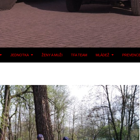
JEDNOTKA
ŽENY A MUŽI
TFA TEAM
MLÁDEŽ
PREVENC