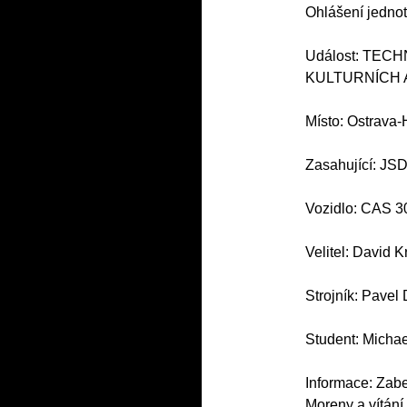
Ohlášení jednot
Událost: TEC
KULTURNÍCH 
Místo: Ostrava
Zasahující: JS
Vozidlo: CAS 3
Velitel: David K
Strojník: Pavel
Student: Micha
Informace: Zab
Moreny a vítání