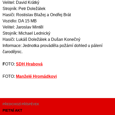
Velitel:
David Krátký
Strojník: Petr Doležálek
Hasiči: Rostislav Blažej a Ondřej Brát
Vozidlo: DA 15 MB
Velitel:
Jaroslav Mintěl
Strojník:
Michael Lednický
Hasiči:
Lukáš Doležálek a Dušan Konečný
Informace: Jednotka prováděla požární dohled u pálení
čarodějnic.
F
OTO:
SDH Hrabová
FOTO:
Manželé Hromádkovi
Navigace
PŘEDCHOZÍ PŘÍSPĚVEK
pro
PIETNÍ AKT