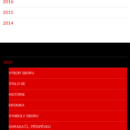
2016
2015
2014
SBOR
VÝBOR SBORU
STALO SE
HISTORIE
KRONIKA
SYMBOLY SBORU
ÚHRADA ČL. PŘÍSPĚVKU