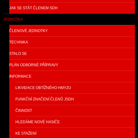
JAK SE STÁT ČLENEM SDH
JEDNOTKA
ČLENOVÉ JEDNOTKY
TECHNIKA
STALO SE
PLÁN ODBORNÉ PŘÍPRAVY
INFORMACE
LIKVIDACE OBTÍŽNÉHO HMYZU
FUNKČNÍ ZNAČENÍ ČLENŮ JSDH
ČINNOST
HLEDÁME NOVÉ HASIČE
KE STAŽENÍ