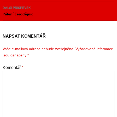
příspěvky
DALŠÍ PŘÍSPĚVEK
Pálení čerodějnic
NAPSAT KOMENTÁŘ
Vaše e-mailová adresa nebude zveřejněna.
Vyžadované informace
jsou označeny
*
Komentář
*