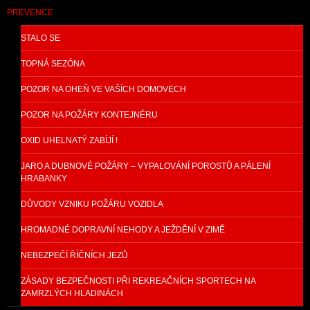
PREVENCE
STALO SE
TOPNÁ SEZÓNA
POZOR NA OHEŇ VE VAŠÍCH DOMOVECH
POZOR NA POŽÁRY KONTEJNÉRU
OXID UHELNATÝ ZABÍJÍ !
JARO A DUBNOVÉ POŽÁRY – VYPALOVÁNÍ POROSTŮ A PÁLENÍ
HRABANKY
DŮVODY VZNIKU POŽÁRU VOZIDLA
HROMADNÉ DOPRAVNÍ NEHODY A JEŽDĚNÍ V ZIMĚ
NEBEZPEČÍ ŘÍČNÍCH JEZŮ
ZÁSADY BEZPEČNOSTI PŘI REKREAČNÍCH SPORTECH NA
ZAMRZLÝCH HLADINÁCH