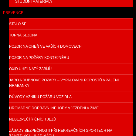
STUDIJNÍ MATERIÁLY
PREVENCE
STALO SE
TOPNÁ SEZÓNA
POZOR NA OHEŇ VE VAŠÍCH DOMOVECH
POZOR NA POŽÁRY KONTEJNÉRU
OXID UHELNATÝ ZABÍJÍ !
JARO A DUBNOVÉ POŽÁRY – VYPALOVÁNÍ POROSTŮ A PÁLENÍ
HRABANKY
DŮVODY VZNIKU POŽÁRU VOZIDLA
HROMADNÉ DOPRAVNÍ NEHODY A JEŽDĚNÍ V ZIMĚ
NEBEZPEČÍ ŘÍČNÍCH JEZŮ
ZÁSADY BEZPEČNOSTI PŘI REKREAČNÍCH SPORTECH NA