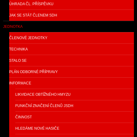
ÚHRADA ČL. PŘÍSPĚVKU
JAK SE STÁT ČLENEM SDH
JEDNOTKA
ČLENOVÉ JEDNOTKY
TECHNIKA
STALO SE
PLÁN ODBORNÉ PŘÍPRAVY
INFORMACE
LIKVIDACE OBTÍŽNÉHO HMYZU
FUNKČNÍ ZNAČENÍ ČLENŮ JSDH
ČINNOST
HLEDÁME NOVÉ HASIČE