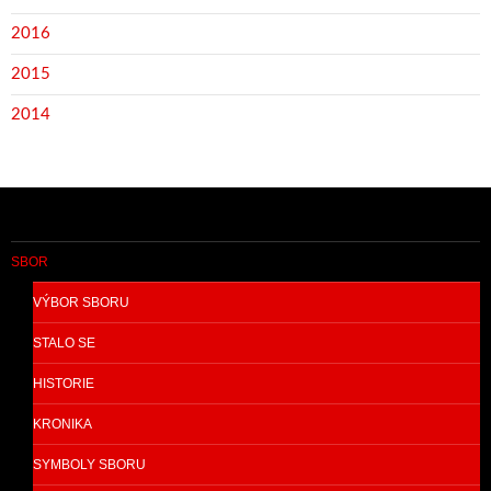
2016
2015
2014
SBOR
VÝBOR SBORU
STALO SE
HISTORIE
KRONIKA
SYMBOLY SBORU