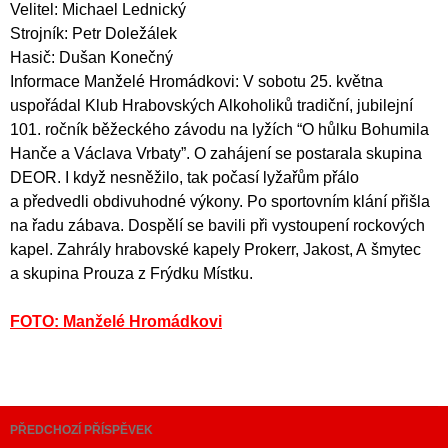
Velitel: Michael Lednický
Strojník: Petr Doležálek
Hasič: Dušan Konečný
Informace Manželé Hromádkovi: V sobotu 25. května
uspořádal Klub Hrabovských Alkoholiků tradiční, jubilejní
101. ročník běžeckého závodu na lyžích “O hůlku Bohumila
Hanče a Václava Vrbaty”. O zahájení se postarala skupina
DEOR. I když nesněžilo, tak počasí lyžařům přálo
a předvedli obdivuhodné výkony. Po sportovním klání přišla
na řadu zábava. Dospělí se bavili při vystoupení rockových
kapel. Zahrály hrabovské kapely Prokerr, Jakost, A šmytec
a skupina Prouza z Frýdku Místku.
FOTO: Manželé Hromádkovi
Navigace
PŘEDCHOZÍ PŘÍSPĚVEK