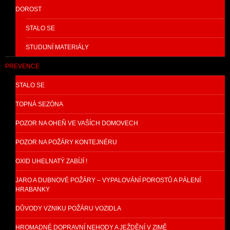
DOROST
STALO SE
STUDIJNÍ MATERIÁLY
PREVENCE
STALO SE
TOPNÁ SEZÓNA
POZOR NA OHEŇ VE VAŠÍCH DOMOVECH
POZOR NA POŽÁRY KONTEJNÉRU
OXID UHELNATÝ ZABÍJÍ !
JARO A DUBNOVÉ POŽÁRY – VYPALOVÁNÍ POROSTŮ A PÁLENÍ
HRABANKY
DŮVODY VZNIKU POŽÁRU VOZIDLA
HROMADNÉ DOPRAVNÍ NEHODY A JEŽDĚNÍ V ZIMĚ