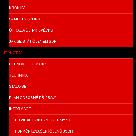
KRONIKA
SYMBOLY SBORU
ÚHRADA ČL. PŘÍSPĚVKU
JAK SE STÁT ČLENEM SDH
JEDNOTKA
ČLENOVÉ JEDNOTKY
TECHNIKA
STALO SE
PLÁN ODBORNÉ PŘÍPRAVY
INFORMACE
LIKVIDACE OBTÍŽNÉHO HMYZU
FUNKČNÍ ZNAČENÍ ČLENŮ JSDH