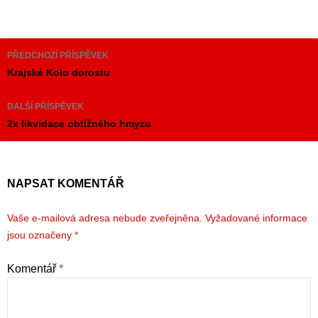
Navigace
PŘEDCHOZÍ PŘÍSPĚVEK
pro
Krajské Kolo dorostu
příspěvky
DALŠÍ PŘÍSPĚVEK
2x likvidace obtížného hmyzu
NAPSAT KOMENTÁŘ
Vaše e-mailová adresa nebude zveřejněna.
Vyžadované informace
jsou označeny
*
Komentář
*