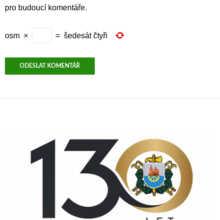
pro budoucí komentáře.
osm
×
=
šedesát čtyři