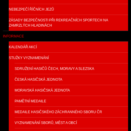
NEBEZPEČÍ ŘÍČNÍCH JEZŮ
ZÁSADY BEZPEČNOSTI PŘI REKREAČNÍCH SPORTECH NA
ZAMRZLÝCH HLADINÁCH
INFORMACE
KALENDÁŘ AKCÍ
STUŽKY VYZNAMENÁNÍ
SDRUŽENÍ HASIČŮ ČECH, MORAVY A SLEZSKA
ČESKÁ HASIČSKÁ JEDNOTA
MORAVSKÁ HASIČSKÁ JEDNOTA
PAMĚTNÍ MEDAILE
MEDAILE HASIČSKÉHO ZÁCHRANNÉHO SBORU ČR
VYZNAMENÁNÍ SBORŮ, MĚST A OBCÍ